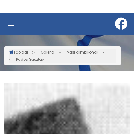
Ugrás
a
tartalomra
Főoldal
Galéria
Vasi olimpikonok
Morzsa
Pados Gusztáv