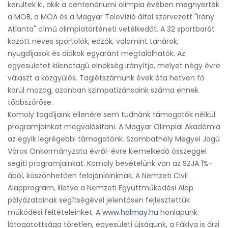
kerültek ki, akik a centenáriumi olimpia évében megnyerték
a MOB, a MOA és a Magyar Televízió által szervezett "Irány
Atlanta" című olimpiatörténeti vetélkedőt. A 32 sportbarát
között neves sportolók, edzők, valamint tanárok,
nyugdíjasok és diákok egyaránt megtalálhatók. Az
egyesületet kilenctagú elnökség irányítja, melyet négy évre
választ a közgyűlés. Taglétszámunk évek óta hetven fő
körül mozog, azonban szimpatizánsaink száma ennek
többszöröse.
Komoly tagdíjaink ellenére sem tudnánk támogatók nélkül
programjainkat megvalósítani. A Magyar Olimpiai Akadémia
az egyik legrégebbi támogatónk. Szombathely Megyei Jogú
Város Önkormányzata évről-évre kiemelkedő összeggel
segíti programjainkat. Komoly bevételünk van az SZJA 1%-
ából, köszönhetően felajánlóinknak. A Nemzeti Civil
Alapprogram, illetve a Nemzeti Együttműködési Alap
pályázatainak segítségével jelentősen fejlesztettük
működési feltételeinket. A
www.halmay.hu
honlapunk
látogatottsága töretlen, egyesületi újságunk, a Fáklya is őrzi