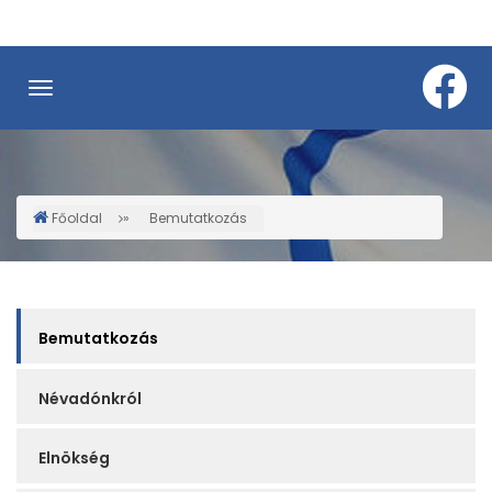
Ugrás
a
tartalomra
Főoldal
Bemutatkozás
Morzsa
Service
Bemutatkozás
Sidebar
Névadónkról
Elnökség