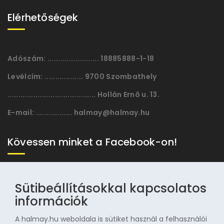
Elérhetőségek
Adószám:
........................ 18885888-1-18
Levélcím:
.................. 9700 Szombathely
......................................... Hollán Ernõ u. 13.
E-mail:
................. halmay@halmay.hu
Kövessen minket a Facebook-on!
Sütibeállításokkal kapcsolatos
információk
A halmay.hu weboldala is sütiket használ a felhasználói