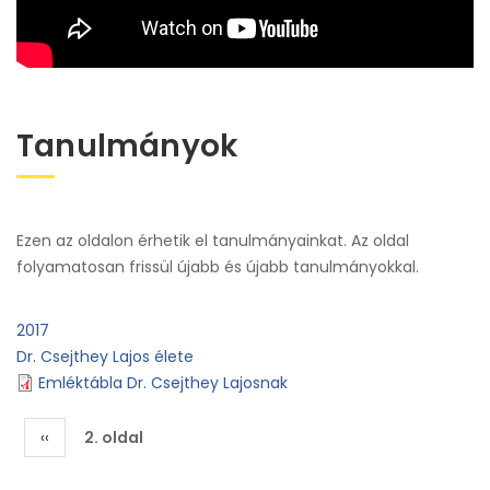
Tanulmányok
Ezen az oldalon érhetik el tanulmányainkat. Az oldal
folyamatosan frissül újabb és újabb tanulmányokkal.
2017
Dr. Csejthey Lajos élete
Emléktábla Dr. Csejthey Lajosnak
Oldalszámozás
Előző
‹‹
2. oldal
oldal