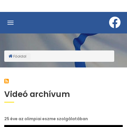
Ugrás
a
tartalomra
Főoldal
Morzsa
Videó archívum
25 éve az olimpiai eszme szolgálatában