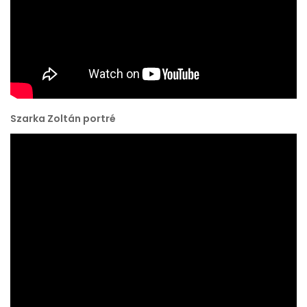
Szarka Zoltán portré