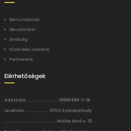
Bemutatkozás
Névadónkról
Elnökség
Közérdekű adadtok
Partnereink
Elérhetőségek
Adószám:
........................ 18885888-1-18
Levélcím:
.................. 9700 Szombathely
......................................... Hollán Ernõ u. 13.