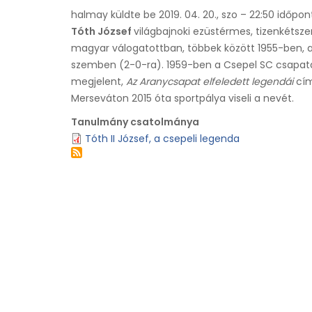
halmay
küldte be
2019. 04. 20., szo – 22:50
időpon
Tóth József
világbajnoki ezüstérmes, tizenkétsze
magyar válogatottban, többek között 1955-ben, am
szemben (2-0-ra). 1959-ben a Csepel SC csapatáva
megjelent,
Az Aranycsapat elfeledett legendái
cím
Merseváton 2015 óta sportpálya viseli a nevét.
Tanulmány csatolmánya
Tóth II József, a csepeli legenda