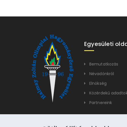
Egyesületi old
Bemutatkozás
Névadónkról
Elnökség
Közérdekű adadto
Partnereink