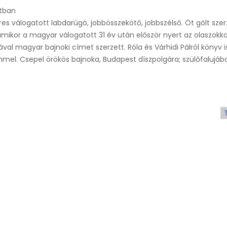
tban
res válogatott labdarúgó, jobbösszekötő, jobbszélső. Öt gólt szer
ikor a magyar válogatott 31 év után először nyert az olaszokka
l magyar bajnoki címet szerzett. Róla és Várhidi Pálról könyv i
mel. Csepel örökös bajnoka, Budapest díszpolgára; szülőfalujáb