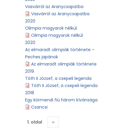
Vasvárról az Aranycsapatba
Vasvárról az Aranycsapatba
2020
Olimpia magyarok nélkül
Olimpia magyarok nélkül
2020
Az elmaradt olimpiák története –
Peches japánok
Az elmaradt olimpiák története
2019
Tóth II József, a csepeli legenda
Tóth II József, a csepeli legenda
2018
Egy körmendi fiú három kívánsága
Csancsi
Oldalszámozás
1. oldal
Következő
››
oldal