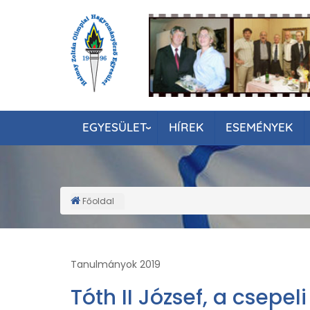
Ugrás
a
tartalomra
EGYESÜLET
HÍREK
ESEMÉNYEK
Főoldal
Morzsa
Tanulmányok 2019
Tóth II József, a csepel