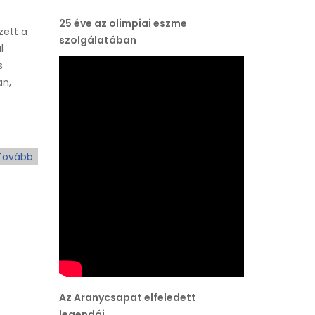
25 éve az olimpiai eszme
zett a
szolgálatában
l
s
an,
Tovább
(Tóth
II
József,
a
csepeli
legenda)
Az Aranycsapat elfeledett
legendái