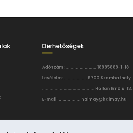
alak
Elérhetőségek
Adószám:
........................ 18885888-1-18
Levélcím:
.................. 9700 Szombathely
......................................... Hollán Ernõ u. 13.
k
E-mail:
................. halmay@halmay.hu