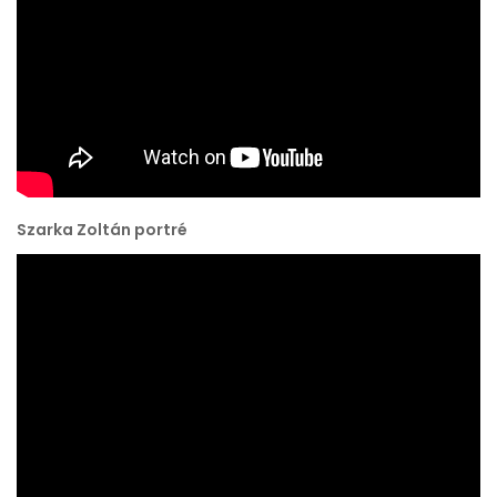
Szarka Zoltán portré