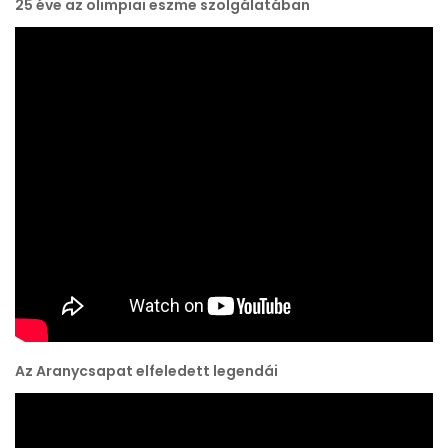
25 éve az olimpiai eszme szolgálatában
Az Aranycsapat elfeledett legendái