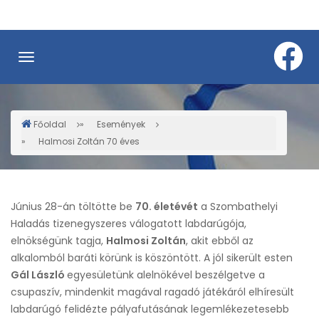
Ugrás
a
tartalomra
Főoldal
Események
Morzsa
Halmosi Zoltán 70 éves
Június 28-án töltötte be
70. életévét
a Szombathelyi
Haladás tizenegyszeres válogatott labdarúgója,
elnökségünk tagja,
Halmosi Zoltán
, akit ebből az
alkalomból baráti körünk is köszöntött. A jól sikerült esten
Gál László
egyesületünk alelnökével beszélgetve a
csupaszív, mindenkit magával ragadó játékáról elhíresült
labdarúgó felidézte pályafutásának legemlékezetesebb