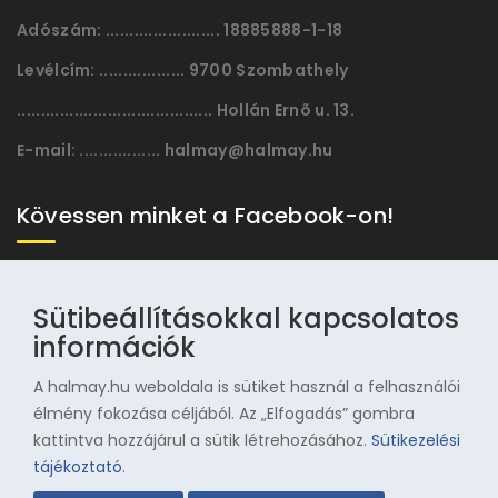
Adószám:
........................ 18885888-1-18
Levélcím:
.................. 9700 Szombathely
......................................... Hollán Ernõ u. 13.
E-mail:
................. halmay@halmay.hu
Kövessen minket a Facebook-on!
Sütibeállításokkal kapcsolatos
információk
A halmay.hu weboldala is sütiket használ a felhasználói
élmény fokozása céljából. Az „Elfogadás” gombra
kattintva hozzájárul a sütik létrehozásához.
Sütikezelési
© 1996-2025 Halmay Zoltán Olimpiai Hagyományörző
tájékoztató
.
Egyesület