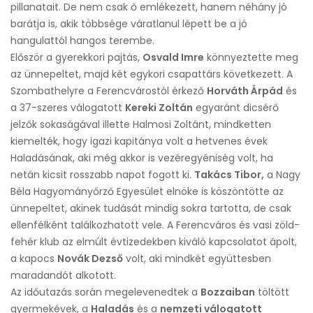
pillanatait. De nem csak ő emlékezett, hanem néhány jó
barátja is, akik többsége váratlanul lépett be a jó
hangulattól hangos terembe.
Először a gyerekkori pajtás,
Osvald Imre
könnyeztette meg
az ünnepeltet, majd két egykori csapattárs következett. A
Szombathelyre a Ferencvárostól érkező
Horváth Árpád
és
a 37-szeres válogatott
Kereki Zoltán
egyaránt dicsérő
jelzők sokaságával illette Halmosi Zoltánt, mindketten
kiemelték, hogy igazi kapitánya volt a hetvenes évek
Haladásának, aki még akkor is vezéregyéniség volt, ha
netán kicsit rosszabb napot fogott ki.
Takács Tibor,
a Nagy
Béla Hagyományőrző Egyesület elnöke is köszöntötte az
ünnepeltet, akinek tudását mindig sokra tartotta, de csak
ellenfélként találkozhatott vele. A Ferencváros és vasi zöld-
fehér klub az elmúlt évtizedekben kiváló kapcsolatot ápolt,
a kapocs
Novák Dezső
volt, aki mindkét együttesben
maradandót alkotott.
Az időutazás során megelevenedtek a
Bozzaiban
töltött
gyermekévek, a
Haladás
és a
nemzeti válogatott