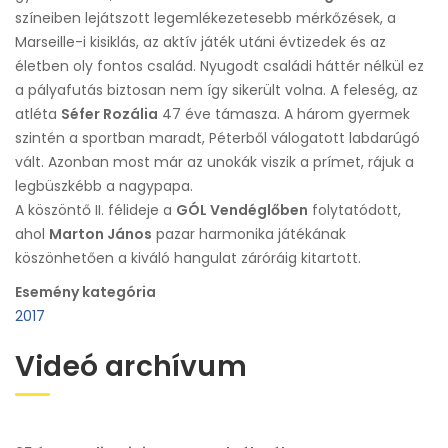
színeiben lejátszott legemlékezetesebb mérkőzések, a
Marseille-i kisiklás, az aktív játék utáni évtizedek és az
életben oly fontos család. Nyugodt családi háttér nélkül ez
a pályafutás biztosan nem így sikerült volna. A feleség, az
atléta
Séfer Rozália
47 éve támasza. A három gyermek
szintén a sportban maradt, Péterből válogatott labdarúgó
vált. Azonban most már az unokák viszik a prímet, rájuk a
legbüszkébb a nagypapa.
A köszöntő II. félideje a
GÓL Vendéglőben
folytatódott,
ahol
Marton János
pazar harmonika játékának
köszönhetően a kiváló hangulat záróráig kitartott.
Esemény kategória
2017
Videó archívum