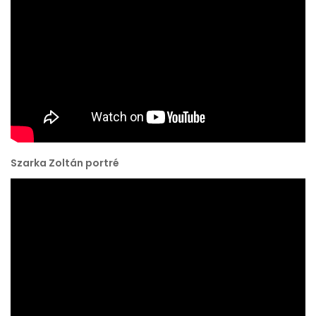
Szarka Zoltán portré