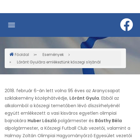
Ugrás
a
tartalomra
Főoldal
Események
Morzsa
Lóránt Gyulára emlékeztünk kőszegi sírjánál
2018. február 6-án lett volna 95 éves az Aranycsapat
sziklakemény középhátvédje,
Lóránt Gyula
. Ebből az
alkalomból a kőszegi temetőben lévő díszsírhelyénél
együtt emlékezett a vasi kisváros egyetlen olimpiai
bajnokára
Huber László
polgármester és
Básthy Béla
alpolgármester, a Kőszegi Futball Club vezetői, valamint a
Halmay Zoltán Olimpiai Hagyományőrző Egyesület vezetői