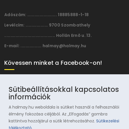
Adószám:
........................ 18885888-1-18
Levélcím:
.................. 9700 Szombathely
......................................... Hollán Ernõ u. 13.
E-mail:
................. halmay@halmay.hu
Kövessen minket a Facebook-on!
Sütibeállításokkal kapcsolatos
információk
A halmay.hu weboldala is sütiket használ a felhasználói
élmény fokozása céljából. Az „Elfogadás” gombra
kattintva hozzájárul a sütik létrehozásához.
Sütikezelési
© 1996-2025 Halmay Zoltán Olimpiai Hagyományörző
tájékoztató
.