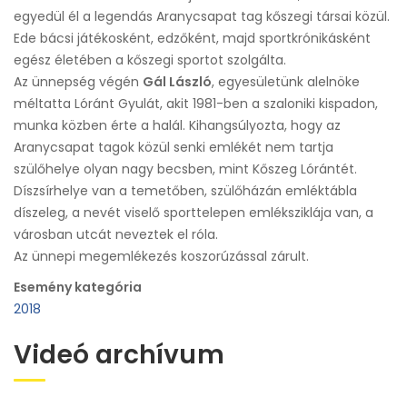
egyedül él a legendás Aranycsapat tag kőszegi társai közül.
Ede bácsi játékosként, edzőként, majd sportkrónikásként
egész életében a kőszegi sportot szolgálta.
Az ünnepség végén
Gál László
, egyesületünk alelnöke
méltatta Lóránt Gyulát, akit 1981-ben a szaloniki kispadon,
munka közben érte a halál. Kihangsúlyozta, hogy az
Aranycsapat tagok közül senki emlékét nem tartja
szülőhelye olyan nagy becsben, mint Kőszeg Lórántét.
Díszsírhelye van a temetőben, szülőházán emléktábla
díszeleg, a nevét viselő sporttelepen emléksziklája van, a
városban utcát neveztek el róla.
Az ünnepi megemlékezés koszorúzással zárult.
Esemény kategória
2018
Videó archívum