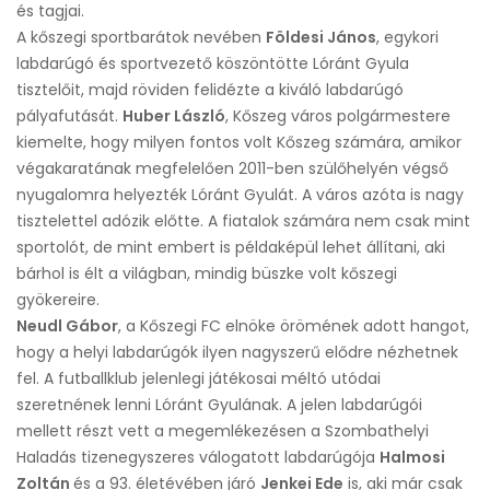
és tagjai.
A kőszegi sportbarátok nevében
Földesi János
, egykori
labdarúgó és sportvezető köszöntötte Lóránt Gyula
tisztelőit, majd röviden felidézte a kiváló labdarúgó
pályafutását.
Huber László
, Kőszeg város polgármestere
kiemelte, hogy milyen fontos volt Kőszeg számára, amikor
végakaratának megfelelően 2011-ben szülőhelyén végső
nyugalomra helyezték Lóránt Gyulát. A város azóta is nagy
tisztelettel adózik előtte. A fiatalok számára nem csak mint
sportolót, de mint embert is példaképül lehet állítani, aki
bárhol is élt a világban, mindig büszke volt kőszegi
gyökereire.
Neudl Gábor
, a Kőszegi FC elnöke örömének adott hangot,
hogy a helyi labdarúgók ilyen nagyszerű elődre nézhetnek
fel. A futballklub jelenlegi játékosai méltó utódai
szeretnének lenni Lóránt Gyulának. A jelen labdarúgói
mellett részt vett a megemlékezésen a Szombathelyi
Haladás tizenegyszeres válogatott labdarúgója
Halmosi
Zoltán
és a 93. életévében járó
Jenkei Ede
is, aki már csak