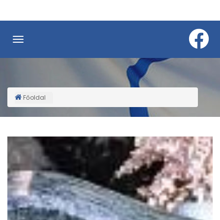
Ugrás
a
tartalomra
Főoldal
Morzsa