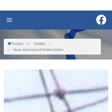
Ugrás
a
tartalomra
Főoldal
Galéria
Morzsa
Nyolc éve huinyt el Szarka Zoltán