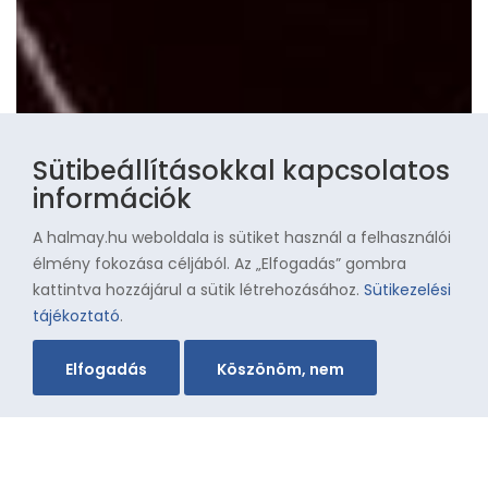
Sütibeállításokkal kapcsolatos
információk
A halmay.hu weboldala is sütiket használ a felhasználói
élmény fokozása céljából. Az „Elfogadás” gombra
kattintva hozzájárul a sütik létrehozásához.
Sütikezelési
tájékoztató
.
Elfogadás
Köszönöm, nem