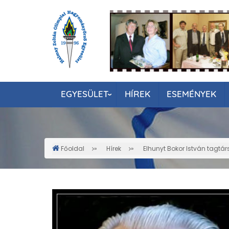
Ugrás
a
tartalomra
EGYESÜLET
HÍREK
ESEMÉNYEK
Főoldal
Hírek
Elhunyt Bokor István tagtá
Morzsa