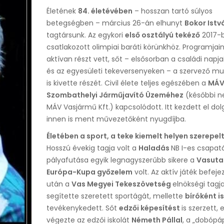
Életének
84. életévében
– hosszan tartó súlyos
betegségben – március 26-án elhunyt
Bokor Istv
tagtársunk. Az egykori
első osztályú tekéző
2017-
csatlakozott olimpiai baráti körünkhöz. Programjai
aktívan részt vett, sőt – elsősorban a családi napj
és az egyesületi tekeversenyeken – a szervező m
is kivette részét. Civil élete teljes egészében a
MÁ
Szombathelyi Járműjavító Üzeméhez
(későbbi n
MÁV Vasjármű Kft.) kapcsolódott. Itt kezdett el dol
innen is ment művezetőként nyugdíjba.
Életében a sport, a teke kiemelt helyen szerepelt
Hosszú évekig tagja volt a
Haladás
NB I-es csapat
pályafutása egyik legnagyszerűbb sikere a
Vasuta
Európa-Kupa győzelem
volt. Az aktív játék befeje
után a
Vas Megyei Tekeszövetség
elnökségi tagj
segítette szeretett sportágát, mellette
bíróként is
tevékenykedett. Sőt
edzői képesítést
is szerzett, 
végezte az edzői iskolát
Németh Pállal
, a „dobópá