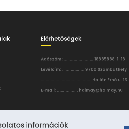
alak
Elérhetőségek
Adószám:
........................ 18885888-1-18
Levélcím:
.................. 9700 Szombathely
......................................... Hollán Ernõ u. 13.
k
E-mail:
................. halmay@halmay.hu
solatos információk