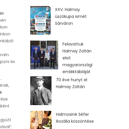
XXV. Halmay
án
úszókupa ismét
ben
Sárváron
nkon
ainkon
unkából
Felavattuk
V
Halmay Zoltán
evén
első
gozni és
magyarországi
emléktábláját
.
70 éve hunyt el
ának,
Halmay Zoltán
s
zése
aként
Halmosiné Séfer
együtt
Rozália köszöntése
pával”.