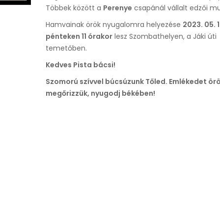
Többek között a
Perenye
csapánál vállalt edzői m
Hamvainak örök nyugalomra helyezése
2023. 05. 
pénteken 11 órakor
lesz Szombathelyen, a Jáki úti
temetőben.
Kedves Pista bácsi!
Szomorú szívvel búcsúzunk Tőled. Emlékedet ör
megőrizzük, nyugodj békében!