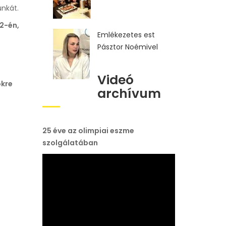
unkát.
12-én,
Emlékezetes est
Pásztor Noémivel
Videó
ökre
archívum
25 éve az olimpiai eszme
szolgálatában