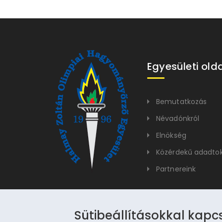
Egyesületi old
Bemutatkozás
Névadónkról
Elnökség
Közérdekű adadto
Partnereink
Sütibeállításokkal kapc