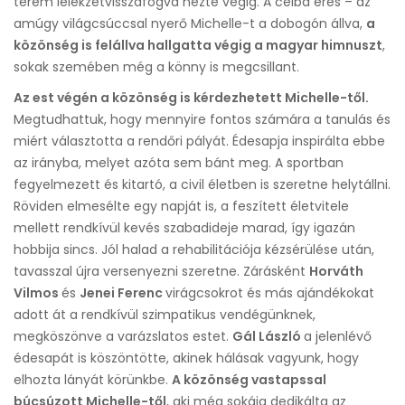
terem lélekzetvisszafogva nézte végig. A célba érés – az
amúgy világcsúccsal nyerő Michelle-t a dobogón állva,
a
közönség is felállva hallgatta végig a magyar himnuszt
,
sokak szemében még a könny is megcsillant.
Az est végén a közönség is kérdezhetett Michelle-től.
Megtudhattuk, hogy mennyire fontos számára a tanulás és
miért választotta a rendőri pályát. Édesapja inspirálta ebbe
az irányba, melyet azóta sem bánt meg. A sportban
fegyelmezett és kitartó, a civil életben is szeretne helytállni.
Röviden elmesélte egy napját is, a feszített életvitele
mellett rendkívül kevés szabadideje marad, így igazán
hobbija sincs. Jól halad a rehabilitációja kézsérülése után,
tavasszal újra versenyezni szeretne. Zárásként
Horváth
Vilmos
és
Jenei Ferenc
virágcsokrot és más ajándékokat
adott át a rendkívül szimpatikus vendégünknek,
megköszönve a varázslatos estet.
Gál László
a jelenlévő
édesapát is köszöntötte, akinek hálásak vagyunk, hogy
elhozta lányát körünkbe.
A közönség vastapssal
búcsúzott Michelle-től
, aki még sokáig dedikálta az