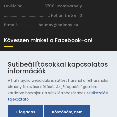
Levélcím:
.................. 9700 Szombathely
......................................... Hollán Ernõ u. 13.
E-mail:
................. halmay@halmay.hu
Kövessen minket a Facebook-on!
Sütibeállításokkal kapcsolatos
információk
A halmay.hu weboldala is sütiket használ a felhasználói
élmény fokozása céljából. Az „Elfogadás” gombra
kattintva hozzájárul a sütik létrehozásához.
Sütikezelési
© 1996-2025 Halmay Zoltán Olimpiai Hagyományörző
tájékoztató
.
Egyesület
Elfogadás
Köszönöm, nem