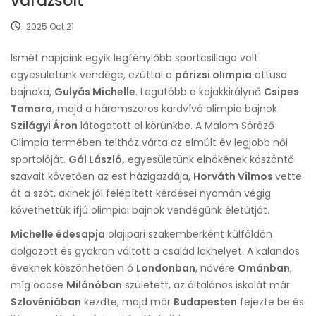
varázsolt
2025 Oct 21
Ismét napjaink egyik legfénylőbb sportcsillaga volt
egyesületünk vendége, ezúttal a
párizsi olimpia
öttusa
bajnoka,
Gulyás Michelle
. Legutóbb a kajakkirálynő
Csipes
Tamara
, majd a háromszoros kardvívó olimpia bajnok
Szilágyi Áron
látogatott el körünkbe. A Malom Söröző
Olimpia termében teltház várta az elmúlt év legjobb női
sportolóját.
Gál László,
egyesületünk elnökének köszöntő
szavait követően az est házigazdája,
Horváth Vilmos
vette
át a szót, akinek jól felépített kérdései nyomán végig
követhettük ifjú olimpiai bajnok vendégünk életútját.
Michelle édesapja
olajipari szakemberként külföldön
dolgozott és gyakran váltott a család lakhelyet. A kalandos
éveknek köszönhetően ő
Londonban
, nővére
Ománban
,
míg öccse
Milánóban
született, az általános iskolát már
Szlovéniában
kezdte, majd már
Budapesten
fejezte be és