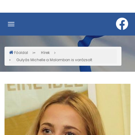
Ugrás
a
tartalomra
Főoldal
Hírek
Morzsa
Gulyás Michelle a Malomban is varázsolt