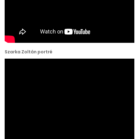
Szarka Zoltán portré