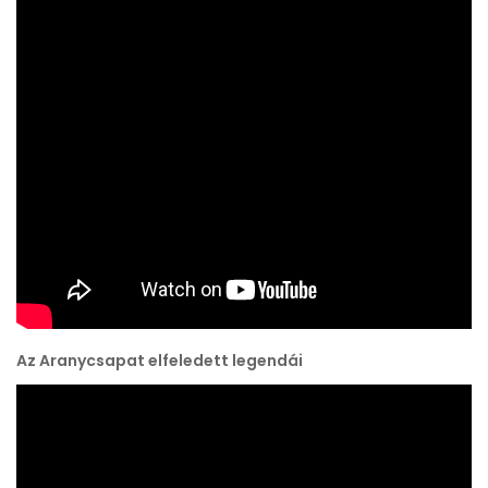
Az Aranycsapat elfeledett legendái