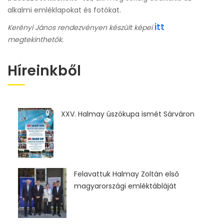
alkalmi emléklapokat és fotókat.
itt
Kerényi János rendezvényen készült képei
megtekinthetők.
Híreinkből
XXV. Halmay úszókupa ismét Sárváron
Felavattuk Halmay Zoltán első
magyarországi emléktábláját