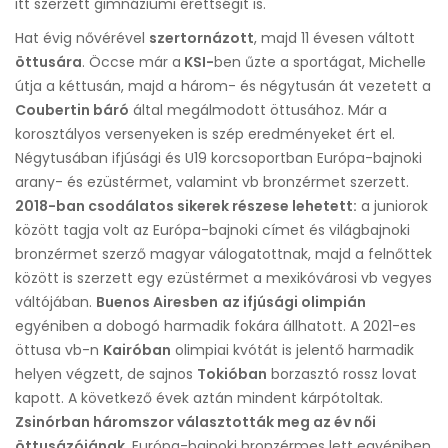
itt szerzett gimnáziumi érettségit is.
Hat évig nővérével
szertornázott
, majd 11 évesen váltott
öttusára
. Öccse már a
KSI-
ben űzte a sportágat, Michelle
útja a kéttusán, majd a három- és négytusán át vezetett a
Coubertin báró
által megálmodott öttusához. Már a
korosztályos versenyeken is szép eredményeket ért el.
Négytusában ifjúsági és U19 korcsoportban Európa-bajnoki
arany- és ezüstérmet, valamint vb bronzérmet szerzett.
2018-ban csodálatos sikerek részese lehetett:
a juniorok
között tagja volt az Európa-bajnoki címet és világbajnoki
bronzérmet szerző magyar válogatottnak, majd a felnőttek
között is szerzett egy ezüstérmet a mexikóvárosi vb vegyes
váltójában.
Buenos Airesben
az ifjúsági olimpián
egyéniben a dobogó harmadik fokára állhatott. A 2021-es
öttusa vb-n
Kairóban
olimpiai kvótát is jelentő harmadik
helyen végzett, de sajnos
Tokióban
borzasztó rossz lovat
kapott. A következő évek aztán mindent kárpótoltak.
Zsinórban háromszor választották meg az év női
öttusázójának
, Európa-bajnoki bronzérmes lett egyéniben