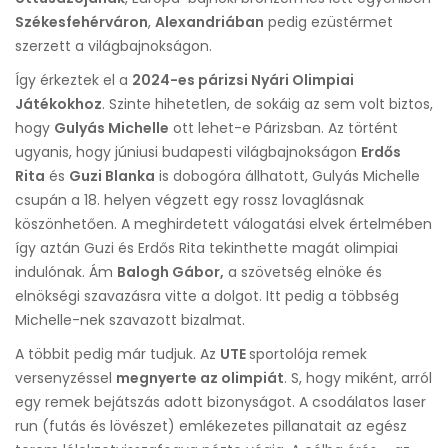
Székesfehérváron
,
Alexandriában
pedig ezüstérmet
szerzett a világbajnokságon.
Így érkeztek el a
2024-es párizsi Nyári Olimpiai
Játékokhoz
. Szinte hihetetlen, de sokáig az sem volt biztos,
hogy
Gulyás Michelle
ott lehet-e Párizsban. Az történt
ugyanis, hogy júniusi budapesti világbajnokságon
Erdős
Rita
és
Guzi Blanka
is dobogóra állhatott, Gulyás Michelle
csupán a 18. helyen végzett egy rossz lovaglásnak
köszönhetően. A meghirdetett válogatási elvek értelmében
így aztán Guzi és Erdős Rita tekinthette magát olimpiai
indulónak. Ám
Balogh Gábor,
a szövetség elnöke és
elnökségi szavazásra vitte a dolgot. Itt pedig a többség
Michelle-nek szavazott bizalmat.
A többit pedig már tudjuk. Az
UTE
sportolója remek
versenyzéssel
megnyerte az olimpiát
. S, hogy miként, arról
egy remek bejátszás adott bizonyságot. A csodálatos laser
run (futás és lövészet) emlékezetes pillanatait az egész