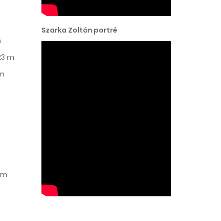
Szarka Zoltán portré
m
.23 m
 m
9 m