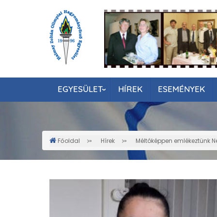
Ugrás
a
tartalomra
EGYESÜLET
HÍREK
ESEMÉNYEK
Főoldal
Hírek
Méltóképpen emlékeztünk N
Morzsa