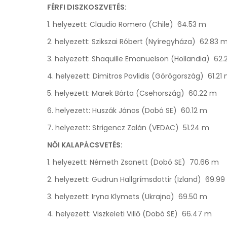
FÉRFI DISZKOSZVETÉS:
1. helyezett: Claudio Romero (Chile) 64.53 m
2. helyezett: Szikszai Róbert (Nyíregyháza) 62.83 
3. helyezett: Shaquille Emanuelson (Hollandia) 62
4. helyezett: Dimitros Pavlidis (Görögország) 61.21
5. helyezett: Marek Bárta (Csehország) 60.22 m
6. helyezett: Huszák János (Dobó SE) 60.12 m
7. helyezett: Strigencz Zalán (VEDAC) 51.24 m
NŐI KALAPÁCSVETÉS:
1. helyezett: Németh Zsanett (Dobó SE) 70.66 m
2. helyezett: Gudrun Hallgrímsdottir (Izland) 69.9
3. helyezett: Iryna Klymets (Ukrajna) 69.50 m
4. helyezett: Viszkeleti Villő (Dobó SE) 66.47 m