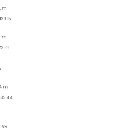
2 m
139.15
3 m
.22 m
s
34 m
132.44
ntér