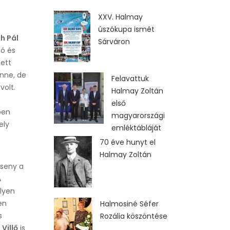
XXV. Halmay
úszókupa ismét
h Pál
Sárváron
tó és
ett
enne, de
Felavattuk
volt.
Halmay Zoltán
első
pen
magyarországi
ely
emléktábláját
70 éve hunyt el
Halmay Zoltán
rseny a
A
lyen
en
Halmosiné Séfer
s
Rozália köszöntése
 Villő
is