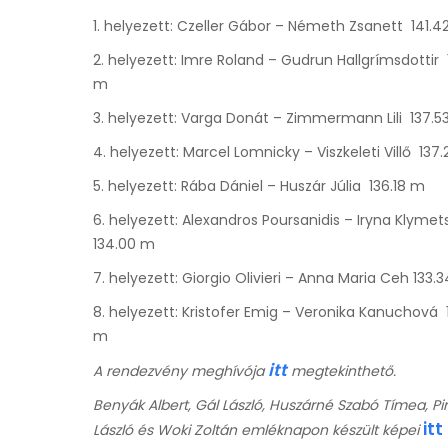
1. helyezett: Czeller Gábor – Németh Zsanett 141.4
2. helyezett: Imre Roland – Gudrun Hallgrímsdottir 
m
3. helyezett: Varga Donát – Zimmermann Lili 137.5
4. helyezett: Marcel Lomnicky – Viszkeleti Villő 137
5. helyezett: Rába Dániel – Huszár Júlia 136.18 m
6. helyezett: Alexandros Poursanidis – Iryna Klymet
134.00 m
7. helyezett: Giorgio Olivieri – Anna Maria Ceh 133.
8. helyezett: Kristofer Emig – Veronika Kanuchová 
m
itt
A
rendezvény meghívója
megtekinthető.
Benyák Albert, Gál László, Huszárné Szabó Tímea, Pi
itt
László és Woki Zoltán emléknapon készült képei