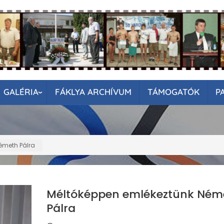
GALÉRIA
FÁKLYA ARCHÍVUM
TÁMOGATÓK
P
émeth Pálra
Méltóképpen emlékeztünk Ném
Pálra