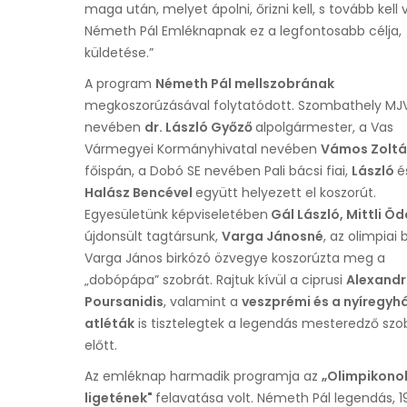
maga után, melyet ápolni, őrizni kell, s tovább kell v
Németh Pál Emléknapnak ez a legfontosabb célja,
küldetése.”
A program
Németh Pál mellszobrának
megkoszorúzásával folytatódott. Szombathely MJ
nevében
dr. László Győző
alpolgármester, a Vas
Vármegyei Kormányhivatal nevében
Vámos Zolt
főispán, a Dobó SE nevében Pali bácsi fiai,
László
é
Halász Bencével
együtt helyezett el koszorút.
Egyesületünk képviseletében
Gál László, Mittli Ö
újdonsült tagtársunk,
Varga Jánosné
, az olimpiai 
Varga János birkózó özvegye koszorúzta meg a
„dobópápa” szobrát. Rajtuk kívül a ciprusi
Alexandr
Poursanidis
, valamint a
veszprémi és a nyíregyhá
atléták
is tisztelegtek a legendás mesteredző szo
előtt.
Az emléknap harmadik programja az
„Olimpikono
ligetének"
felavatása volt. Németh Pál legendás, 