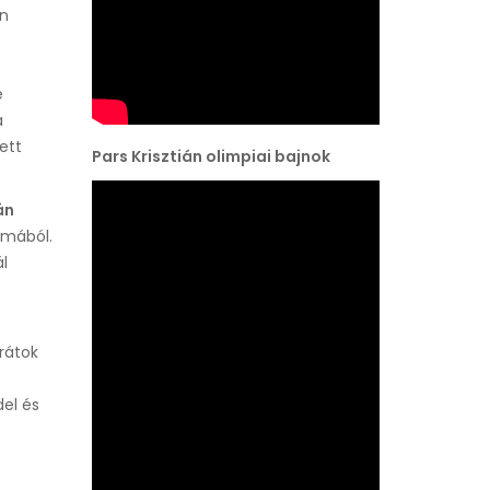
on
e
a
ett
Pars Krisztián olimpiai bajnok
án
lmából.
l
rátok
el és