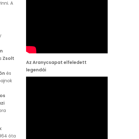
inni. A
V
án
s
Zsolt
Az Aranycsapat elfeledett
legendái
dön
és
bajnok
os
zi
bra
k
1964 óta