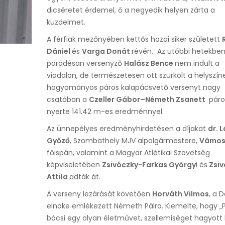
dicséretet érdemel, ő a negyedik helyen zárta a
küzdelmet.
A férfiak mezőnyében kettős hazai siker született
Dániel
és
Varga Donát
révén. Az utóbbi hetekbe
parádésan versenyző
Halász Bence
nem indult a
viadalon, de természetesen ott szurkolt a helyszín
hagyományos páros kalapácsvető versenyt nagy
csatában a
Czeller Gábor–Németh Zsanett
páro
nyerte 141.42 m-es eredménnyel.
Az ünnepélyes eredményhirdetésen a díjakat
dr. 
Győző
, Szombathely MJV alpolgármestere,
Vámos
főispán, valamint a Magyar Atlétikai Szövetség
képviseletében
Zsivóczky-Farkas György
i és
Zsiv
Attila
adták át.
A verseny lezárását követően
Horváth Vilmos
, a 
elnöke emlékezett Németh Pálra. Kiemelte, hogy „P
bácsi egy olyan életművet, szellemiséget hagyott