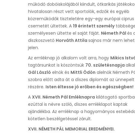
működő dobóiskolájából kiindult, ötkarikás játékok
hivatalosan részt vett sportolók, edzők és egyéb
közreműködők tiszteletére egy-egy európai ciprus
csemetét ültettek. A
19 érintett személy
többség
személyesen ültette el saját fáját.
Németh Pál
és 
diszkoszvető
Horváth Attila
sajnos már nem lehet
jelen.
Az emléknap jó alkalom volt arra, hogy
Mikics Istv
tagtársunkat is köszöntsük
70. születésnapja
alka
Gál László
elnök és
Mittli Ödön
alelnök Németh Pá
szobra előtt adta át a díszes diplomát az ünnepelt
részére.
Isten éltesse jó erőben és egészségben!
A
XVII. Németh Pál Emléknapra
kilátogató sportba
ezúttal is névre szóló, díszes emléklapot kaptak
ajándékba. Az emléknap a hagyományos estebédd
kötetlen beszélgetéssel zárult.
XVII. NÉMETH PÁL MEMORIAL EREDMÉNYEI.