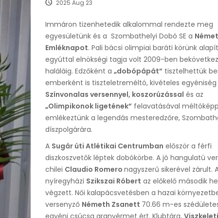
2025 Aug 23
Immáron tizenhetedik alkalommal rendezte meg
egyesületünk és a Szombathelyi Dobó SE a
Német
Emléknapot
. Pali bácsi olimpiai baráti körünk alapí
egyúttal elnökségi tagja volt 2009-ben bekövetkez
haláláig. Edzőként a
„dobópápát”
tisztelhettük b
emberként is tiszteletreméltó, kivételes egyéniség 
Színvonalas versennyel, koszorúzással
és az
„Olimpikonok ligetének”
felavatásával méltókép
emlékeztünk a legendás mesteredzőre, Szombath
díszpolgárára.
A
Sugár úti Atlétikai Centrumban
először a férfi
diszkoszvetők léptek dobókörbe. A jó hangulatú ve
chilei
Claudio Romero
nagyszerű sikerével zárult. 
nyíregyházi
Szikszai Róbert
az előkelő második he
végzett. Női kalapácsvetésben a hazai környezetb
versenyző
Németh Zsanett
70.66 m-es szédülete
egyéni csúcsa aranyérmet ért. Klubtára,
Viszkeleti