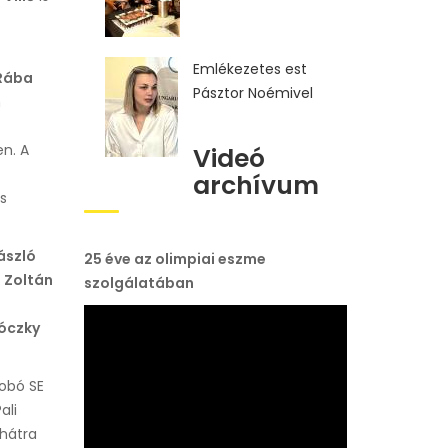
Emlékezetes est
Rába
Pásztor Noémivel
n
en. A
Videó
archívum
s
László
25 éve az olimpiai eszme
 Zoltán
szolgálatában
óczky
Dobó SE
ali
 hátra