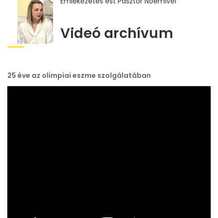
Emlékezetes est Pásztor Noémivel
Videó archívum
25 éve az olimpiai eszme szolgálatában