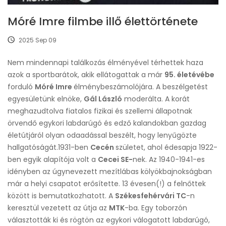
Móré Imre filmbe illő élettörténete
2025 Sep 09
Nem mindennapi találkozás élményével térhettek haza
azok a sportbarátok, akik ellátogattak a már
95. életévébe
forduló
Móré Imre
élménybeszámolójára. A beszélgetést
egyesületünk elnöke,
Gál László
moderálta. A korát
meghazudtolva fiatalos fizikai és szellemi állapotnak
örvendő egykori labdarúgó és edző kalandokban gazdag
életútjáról olyan odaadással beszélt, hogy lenyűgözte
hallgatóságát.1931-ben
Cecén
születet, ahol édesapja 1922-
ben egyik alapítója volt a
Cecei SE-
nek. Az 1940-1941-es
idényben az úgynevezett mezítlábas kölyökbajnokságban
már a helyi csapatot erősítette. 13 évesen(!) a felnőttek
között is bemutatkozhatott. A
Székesfehérvári TC
-n
keresztül vezetett az útja az
MTK
-ba. Egy toborzón
választották ki és rögtön az egykori válogatott labdarúgó,