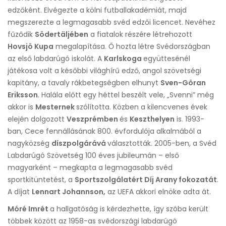
edzőként. Elvégezte a kölni futballakadémiát, majd
megszerezte a legmagasabb svéd edzői licencet. Nevéhez
fűződik
Södertäljében
a fiatalok részére létrehozott
Hovsjö Kupa
megalapítása. Ő hozta létre Svédországban
az első labdarúgó iskolát. A
Karlskoga
együttesénél
játékosa volt a későbbi világhírű edző, angol szövetségi
kapitány, a tavaly rákbetegségben elhunyt
Sven-Göran
Eriksson
. Halála előtt egy héttel beszélt vele, „Svenni” még
akkor is
Mesternek
szólította. Közben a kilencvenes évek
elején dolgozott
Veszprémben
és
Keszthelyen
is. 1993-
ban, Cece fennállásának 800. évfordulója alkalmából a
nagyközség
díszpolgárává
választották. 2005-ben, a Svéd
Labdarúgó Szövetség 100 éves jubileumán – első
magyarként – megkapta a legmagasabb svéd
sportkitüntetést, a
Sportszolgálatért Díj Arany fokozatát
.
A díjat
Lennart Johannson,
az UEFA akkori elnöke adta át.
Móré Imrét
a hallgatóság is kérdezhette, így szóba került
többek között az 1958-as svédországi labdarúgó