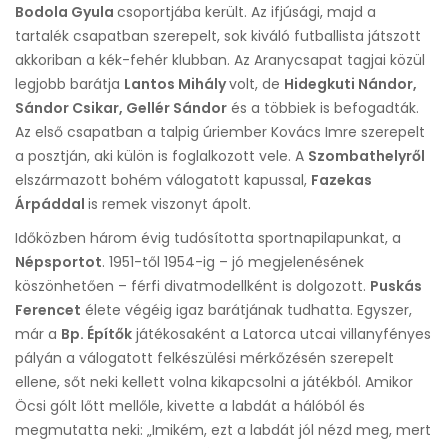
Bodola Gyula
csoportjába került. Az ifjúsági, majd a
tartalék csapatban szerepelt, sok kiváló futballista játszott
akkoriban a kék-fehér klubban. Az Aranycsapat tagjai közül
legjobb barátja
Lantos Mihály
volt, de
Hidegkuti Nándor,
Sándor Csikar, Gellér Sándor
és a többiek is befogadták.
Az első csapatban a talpig úriember Kovács Imre szerepelt
a posztján, aki külön is foglalkozott vele. A
Szombathelyről
elszármazott bohém válogatott kapussal,
Fazekas
Árpáddal
is remek viszonyt ápolt.
Időközben három évig tudósította sportnapilapunkat, a
Népsportot
. 1951-től 1954-ig – jó megjelenésének
köszönhetően – férfi divatmodellként is dolgozott.
Puskás
Ferencet
élete végéig igaz barátjának tudhatta. Egyszer,
már a
Bp. Építők
játékosaként a Latorca utcai villanyfényes
pályán a válogatott felkészülési mérkőzésén szerepelt
ellene, sőt neki kellett volna kikapcsolni a játékból. Amikor
Öcsi gólt lőtt mellőle, kivette a labdát a hálóból és
megmutatta neki: „Imikém, ezt a labdát jól nézd meg, mert