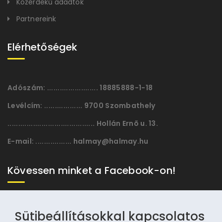
Közérdekű adadtok
Partnereink
Elérhetőségek
Adószám:
........................ 18885888-1-18
Levélcím:
.................. 9700 Szombathely
......................................... Hollán Ernõ u. 13.
E-mail:
................. halmay@halmay.hu
Kövessen minket a Facebook-on!
Sütibeállításokkal kapcsolatos