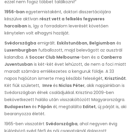
ezzel nem fogsz többet találkozni!”
1956-ban
egyetemistaként, doktori disszertációjára
készülve aktívan
részt vett a felkelés fegyveres
harcaiban
is, így a forradalom leverését követően
kénytelen volt elhagyni hazáját.
Svédországba
emigrált.
Eskilstunában, Belgiumban
és
Luxemburgban
futballozott, majd belevágott az ausztrál
kalandba. A
Soccer Club Melbourne
-ben és a
Canberra
Juventusban
is két-két évet lehúzott, de nem a foci miatt
maradt számára emlékezetes a kenguruk földje. A 33
napos hajóúton ismerte meg későbbi feleségét,
Krisztinát
.
Két fiúk született,
Imre
és
Niclas Péter
, akik napjainkban is
Svédországban élnek családjukkal.
Krisztina
2009-ben
bekövetkezett halála után visszaköltözött Magyarországra.
Budapesten
és
Pápán
él, megtalálta
Editet
, új párját is, aki
bearanyozza életét.
1965-ben visszatért
Svédországba
, ahol negyven évig
különböző svéd férfi és női csapatoknál dolgozott