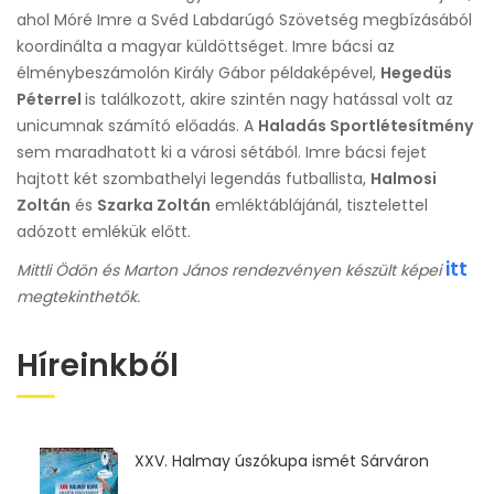
ahol Móré Imre a Svéd Labdarúgó Szövetség megbízásából
koordinálta a magyar küldöttséget. Imre bácsi az
élménybeszámolón Király Gábor példaképével,
Hegedüs
Péterrel
is találkozott, akire szintén nagy hatással volt az
unicumnak számító előadás. A
Haladás Sportlétesítmény
sem maradhatott ki a városi sétából. Imre bácsi fejet
hajtott két szombathelyi legendás futballista,
Halmosi
Zoltán
és
Szarka Zoltán
emléktáblájánál, tisztelettel
adózott emlékük előtt.
itt
Mittli Ödön és Marton János rendezvényen készült képei
megtekinthetők.
Híreinkből
XXV. Halmay úszókupa ismét Sárváron