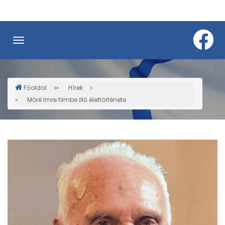
Ugrás
a
tartalomra
Főoldal
Hírek
Morzsa
Móré Imre filmbe illő élettörténete