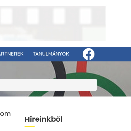
ARTNEREK
TANULMÁNYOK
alom
Híreinkből