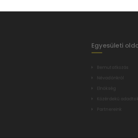
Egyesületi old
Bemutatkozás
Névadónkról
Elnökség
Közérdekű adadto
Partnereink