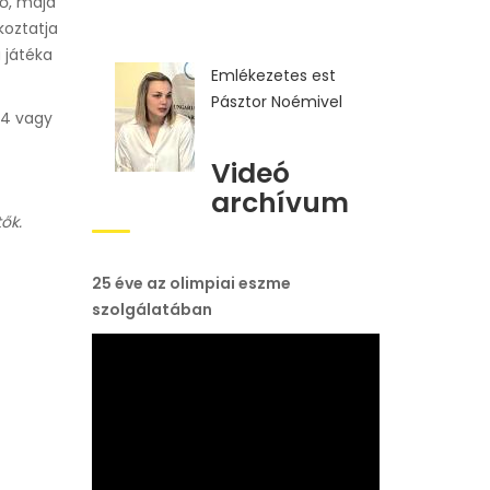
lő, majd
koztatja
 játéka
Emlékezetes est
Pásztor Noémivel
44 vagy
Videó
archívum
ők.
25 éve az olimpiai eszme
szolgálatában