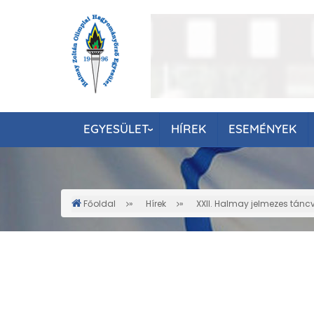
Ugrás
a
tartalomra
EGYESÜLET
HÍREK
ESEMÉNYEK
Főoldal
Hírek
XXII. Halmay jelmezes tán
Morzsa