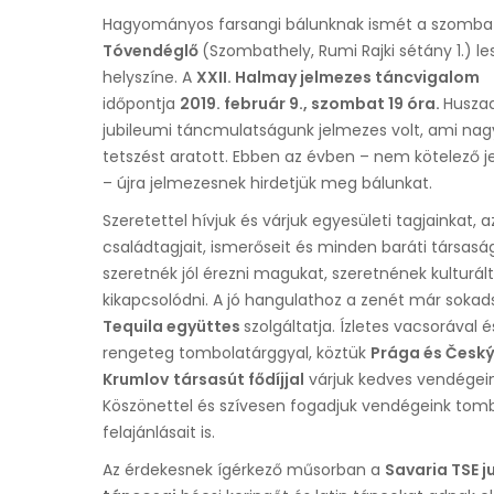
Hagyományos farsangi bálunknak ismét a szombat
Tóvendéglő
(Szombathely, Rumi Rajki sétány 1.) le
helyszíne. A
XXII. Halmay jelmezes táncvigalom
időpontja
2019. február 9., szombat 19 óra.
Huszad
jubileumi táncmulatságunk jelmezes volt, ami nag
tetszést aratott. Ebben az évben – nem kötelező je
– újra jelmezesnek hirdetjük meg bálunkat.
Szeretettel hívjuk és várjuk egyesületi tagjainkat, a
családtagjait, ismerőseit és minden baráti társaság
szeretnék jól érezni magukat, szeretnének kulturál
kikapcsolódni. A jó hangulathoz a zenét már sokad
Tequila együttes
szolgáltatja. Ízletes vacsorával é
rengeteg tombolatárggyal, köztük
Prága és Česk
Krumlov
társasút fődíjjal
várjuk kedves vendégein
Köszönettel és szívesen fogadjuk vendégeink tom
felajánlásait is.
Az érdekesnek ígérkező műsorban a
Savaria TSE j