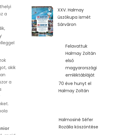
helyi
XXV. Halmay
sz a
úszókupa ismét
Sárváron
ik,
y
lleggel
Felavattuk
Halmay Zoltán
zok
első
ot, akik
magyarországi
tan
emléktábláját
szor a
70 éve hunyt el
s
Halmay Zoltán
ý
ket.
bola
Halmosiné Séfer
Rozália köszöntése
unior