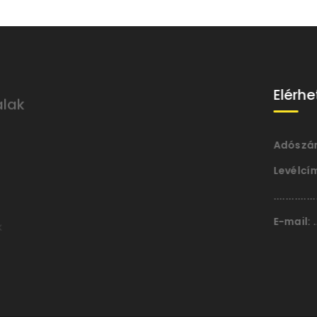
Elérhetőségek
alak
Adószám:
........................ 18885888-1-18
Levélcím:
.................. 9700 Szombathely
......................................... Hollán Ernõ u. 13.
k
E-mail:
................. halmay@halmay.hu