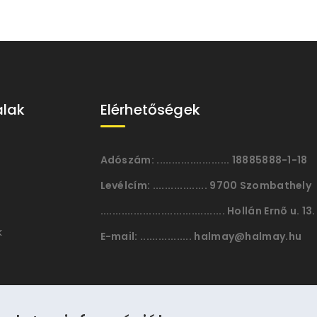
alak
Elérhetőségek
Adószám:
........................ 18885888-1-18
Levélcím:
.................. 9700 Szombathely
......................................... Hollán Ernõ u. 13.
k
E-mail:
................. halmay@halmay.hu