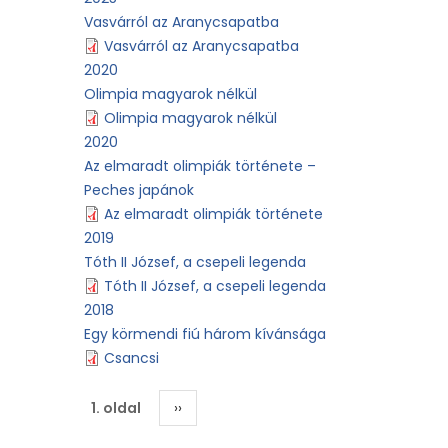
Vasvárról az Aranycsapatba
Vasvárról az Aranycsapatba
2020
Olimpia magyarok nélkül
Olimpia magyarok nélkül
2020
Az elmaradt olimpiák története –
Peches japánok
Az elmaradt olimpiák története
2019
Tóth II József, a csepeli legenda
Tóth II József, a csepeli legenda
2018
Egy körmendi fiú három kívánsága
Csancsi
Oldalszámozás
1. oldal
Következő
››
oldal