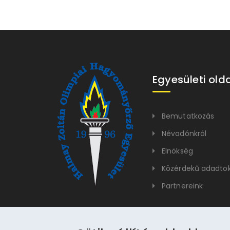
Egyesületi old
Bemutatkozás
Névadónkról
Elnökség
Közérdekű adadto
Partnereink