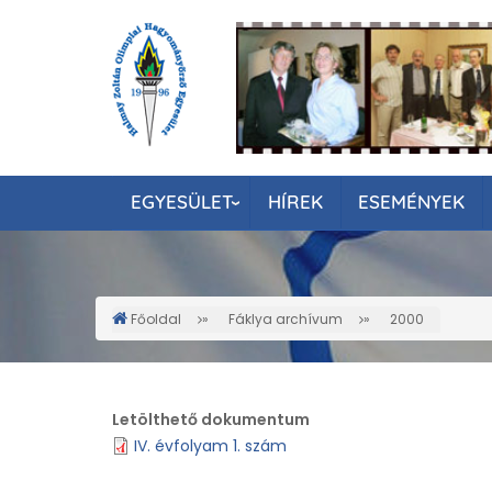
Ugrás
a
tartalomra
EGYESÜLET
HÍREK
ESEMÉNYEK
Főoldal
Fáklya archívum
2000
Morzsa
Letölthető dokumentum
IV. évfolyam 1. szám