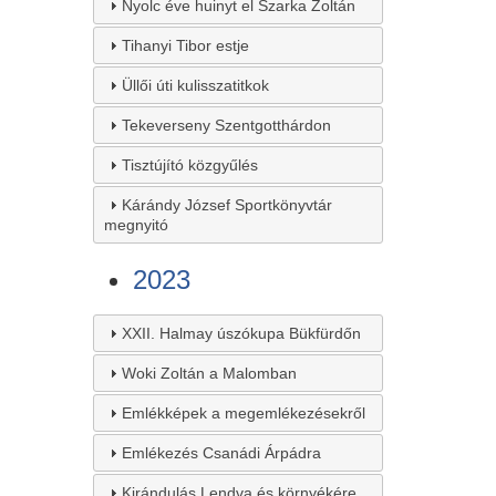
Nyolc éve huinyt el Szarka Zoltán
Tihanyi Tibor estje
Üllői úti kulisszatitkok
Tekeverseny Szentgotthárdon
Tisztújító közgyűlés
Kárándy József Sportkönyvtár
megnyitó
2023
XXII. Halmay úszókupa Bükfürdőn
Woki Zoltán a Malomban
Emlékképek a megemlékezésekről
Emlékezés Csanádi Árpádra
Kirándulás Lendva és környékére