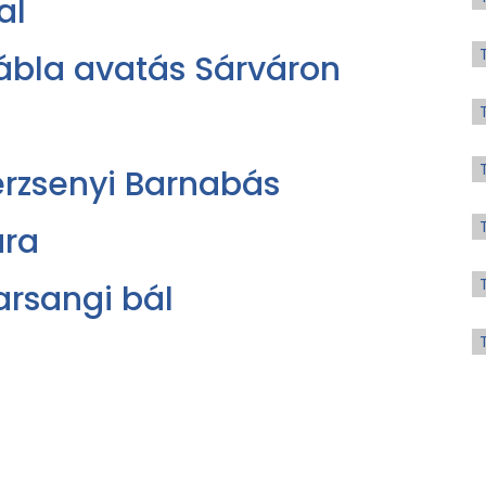
al
ábla avatás Sárváron
Berzsenyi Barnabás
ára
arsangi bál