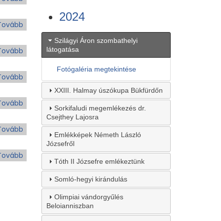
a
2024
mágikus
Tovább
(Találkozás
csapatból)
Schmitt
Szilágyi Áron szombathelyi
Pállal)
látogatása
Tovább
(Zimonyi
Róbert
Fotógaléria megtekintése
emléktábla
Tovább
(Farkasréti
avatás
koszorúzás)
XXIII. Halmay úszókupa Bükfürdőn
Sárváron)
Tovább
(Száz
Sorkifaludi megemlékezés dr.
éve
Csejthey Lajosra
született
Tovább
(Emlékezés
Emlékképek Németh László
dr.
Lóránt
Józsefről
Berzsenyi
Gyulára)
Tovább
(XXI.
Barnabás)
Tóth II Józsefre emlékeztünk
Halmay
jelmezes
Somló-hegyi kirándulás
farsangi
Olimpiai vándorgyűlés
bál)
Beloianniszban