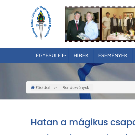
Ugrás
a
tartalomra
EGYESÜLET
HÍREK
ESEMÉNYEK
Főoldal
Rendezvények
Morzsa
Hatan a mágikus csap