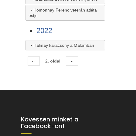
Homonnay Ferenc veterán atléta
estje
2022
Halmay karácsony a Malomban
Előző
‹‹
2. oldal
Következő
››
Oldalszámozás
oldal
oldal
Kövessen minket a
Facebook-on!