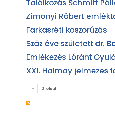
Találkozás Schmitt Páll
Zimonyi Róbert emlékt
Farkasréti koszorúzás
Száz éve született dr. 
Emlékezés Lóránt Gyul
XXI. Halmay jelmezes f
Oldalszámozás
Előző
‹‹
2. oldal
oldal