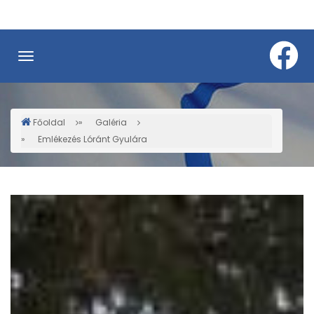
Ugrás
a
tartalomra
Főoldal
Galéria
Morzsa
Emlékezés Lóránt Gyulára