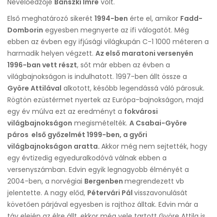
Nevelőedzője
Bánszki Imre
volt.
Első meghatározó sikerét
1994-ben
érte el, amikor
Fadd-
Domborin
egyesben megnyerte az ifi válogatót. Még
ebben az évben egy ifjúsági világkupán C-1 1000 méteren a
harmadik helyen végzett.
Az első maratoni versenyén
1996-ban vett részt
, sőt már ebben az évben a
világbajnokságon is indulhatott. 1997-ben állt össze a
Györe Attilával
alkotott, később legendássá váló párosuk.
Rögtön ezüstérmet nyertek az Európa-bajnokságon, majd
egy év múlva ezt az eredményt a
fokvárosi
világbajnokságon
megismételték.
A Csabai-Györe
páros első győzelmét 1999-ben, a győri
világbajnokságon aratta.
Akkor még nem sejtették, hogy
egy évtizedig egyeduralkodóvá válnak ebben a
versenyszámban. Edvin egyik legnagyobb élményét a
2004-ben, a norvégiai
Bergenben
megrendezett vb
jelentette. A nagy előd,
Pétervári Pál
visszavonulását
követően párjával egyesben is rajthoz álltak. Edvin már a
táv elején az élre állt, ekkor még vele tartott Györe Attila is,