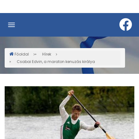
Ugrás
a
tartalomra
Főoldal
Hírek
Morzsa
Csabai Edvin, a maraton kenuzás királya