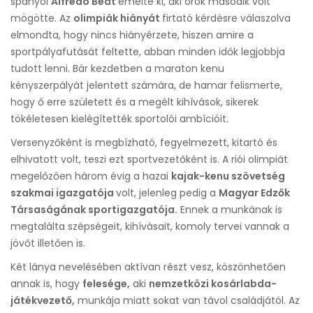
spanyol
Alfredo Beát
emelte ki, aki örök második volt
mögötte. Az
olimpiák hiányát
firtató kérdésre válaszolva
elmondta, hogy nincs hiányérzete, hiszen amire a
sportpályafutását feltette, abban minden idők legjobbja
tudott lenni. Bár kezdetben a maraton kenu
kényszerpályát jelentett számára, de hamar felismerte,
hogy ő erre született és a megélt kihívások, sikerek
tökéletesen kielégítették sportolói ambícióit.
Versenyzőként is megbízható, fegyelmezett, kitartó és
elhivatott volt, teszi ezt sportvezetőként is. A riói olimpiát
megelőzően három évig a hazai
kajak-kenu szövetség
szakmai igazgatója
volt, jelenleg pedig a
Magyar Edzők
Társaságának sportigazgatója.
Ennek a munkának is
megtalálta szépségeit, kihívásait, komoly tervei vannak a
jövőt illetően is.
Két lánya nevelésében aktívan részt vesz, köszönhetően
annak is, hogy
felesége,
aki
nemzetközi kosárlabda-
játékvezető,
munkája miatt sokat van távol családjától. Az