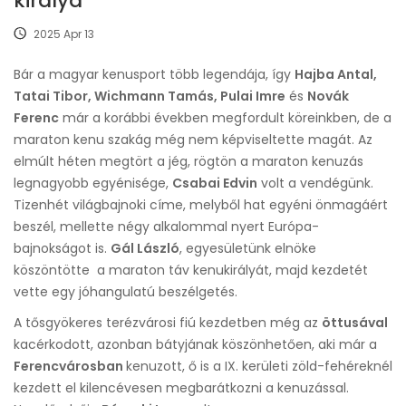
királya
2025 Apr 13
Bár a magyar kenusport több legendája, így
Hajba Antal,
Tatai Tibor, Wichmann Tamás, Pulai Imre
és
Novák
Ferenc
már a korábbi években megfordult köreinkben, de a
maraton kenu szakág még nem képviseltette magát. Az
elmúlt héten megtört a jég, rögtön a maraton kenuzás
legnagyobb egyénisége,
Csabai Edvin
volt a vendégünk.
Tizenhét világbajnoki címe, melyből hat egyéni önmagáért
beszél, mellette négy alkalommal nyert Európa-
bajnokságot is.
Gál László
, egyesületünk elnöke
köszöntötte a maraton táv kenukirályát, majd kezdetét
vette egy jóhangulatú beszélgetés.
A tősgyökeres terézvárosi fiú kezdetben még az
öttusával
kacérkodott, azonban bátyjának köszönhetően, aki már a
Ferencvárosban
kenuzott, ő is a IX. kerületi zöld-fehéreknél
kezdett el kilencévesen megbarátkozni a kenuzással.