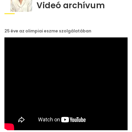
Videó archívum
25 éve az olimpiai eszme szolgálatában