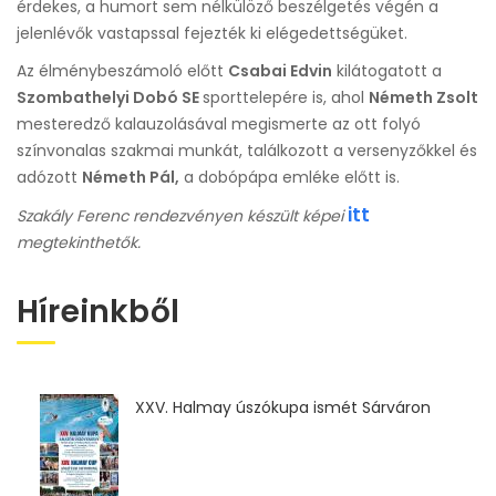
érdekes, a humort sem nélkülöző beszélgetés végén a
jelenlévők vastapssal fejezték ki elégedettségüket.
Az élménybeszámoló előtt
Csabai Edvin
kilátogatott a
Szombathelyi Dobó SE
sporttelepére is, ahol
Németh Zsolt
mesteredző kalauzolásával megismerte az ott folyó
színvonalas szakmai munkát, találkozott a versenyzőkkel és
adózott
Németh Pál,
a dobópápa emléke előtt is.
itt
Szakály Ferenc rendezvényen készült képei
megtekinthetők.
Híreinkből
XXV. Halmay úszókupa ismét Sárváron