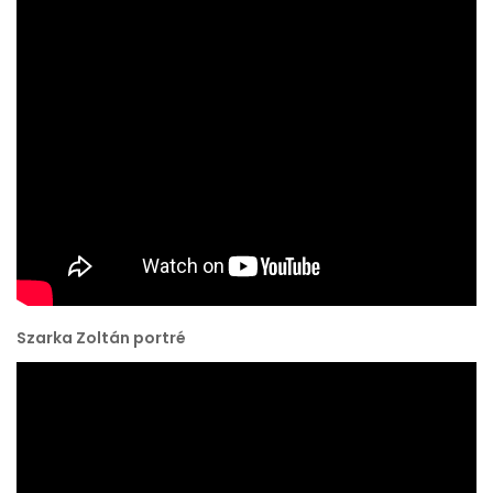
Szarka Zoltán portré