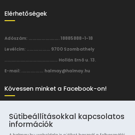
Elérhetőségek
Adószám:
........................ 18885888-1-18
Levélcím:
.................. 9700 Szombathely
......................................... Hollán Ernõ u. 13.
E-mail:
................. halmay@halmay.hu
Kövessen minket a Facebook-on!
Sütibeállításokkal kapcsolatos
információk