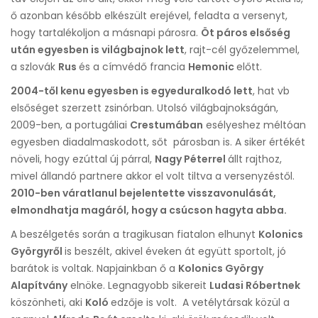
ő azonban később elkészült erejével, feladta a versenyt,
hogy tartalékoljon a másnapi párosra.
Öt páros elsőség
után egyesben is világbajnok lett
, rajt-cél győzelemmel,
a szlovák
Rus
és a címvédő francia
Hemonic
előtt.
2004-től kenu egyesben is egyeduralkodó lett
, hat vb
elsőséget szerzett zsinórban. Utolsó világbajnokságán,
2009-ben, a portugáliai
Crestumában
esélyeshez méltóan
egyesben diadalmaskodott, sőt párosban is. A siker értékét
növeli, hogy ezúttal új párral,
Nagy Péterrel
állt rajthoz,
mivel állandó partnere akkor el volt tiltva a versenyzéstől.
2010-ben váratlanul bejelentette visszavonulását,
elmondhatja magáról, hogy a csúcson hagyta abba.
A beszélgetés során a tragikusan fiatalon elhunyt
Kolonics
Györgyről
is beszélt, akivel éveken át együtt sportolt, jó
barátok is voltak. Napjainkban ő a
Kolonics György
Alapítvány
elnöke. Legnagyobb sikereit
Ludasi Róbertnek
köszönheti, aki
Koló
edzője is volt. A vetélytársak közül a