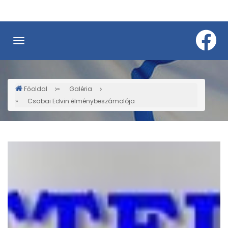
Ugrás
a
tartalomra
Főoldal
Galéria
Morzsa
Csabai Edvin élménybeszámolója