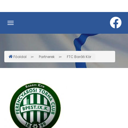
Ugrás
a
tartalomra
Főoldal
Partnerek
FTC Baráti Kör
Morzsa