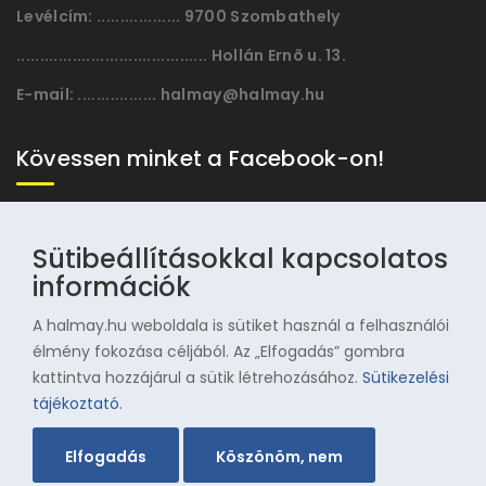
Levélcím:
.................. 9700 Szombathely
......................................... Hollán Ernõ u. 13.
E-mail:
................. halmay@halmay.hu
Kövessen minket a Facebook-on!
Sütibeállításokkal kapcsolatos
információk
A halmay.hu weboldala is sütiket használ a felhasználói
élmény fokozása céljából. Az „Elfogadás” gombra
kattintva hozzájárul a sütik létrehozásához.
Sütikezelési
© 1996-2025 Halmay Zoltán Olimpiai Hagyományörző
tájékoztató
.
Egyesület
Elfogadás
Köszönöm, nem