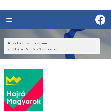
Ugrás
a
tartalomra
Főoldal
Partnerek
Morzsa
Magyar Virtuális Sportmúzem