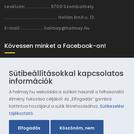
Levélcím:
.................. 9700 Szombathely
......................................... Hollán Ernõ u. 13.
E-mail:
................. halmay@halmay.hu
Kövessen minket a Facebook-on!
Sütibeállításokkal kapcsolatos
információk
A halmay.hu weboldala is sütiket használ a felhasználói
élmény fokozása céljából. Az „Elfogadás” gombra
kattintva hozzájárul a sütik létrehozásához.
Sütikezelési
© 1996-2025 Halmay Zoltán Olimpiai Hagyományörző
tájékoztató
.
Egyesület
Elfogadás
Köszönöm, nem