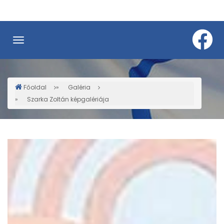
Ugrás
a
tartalomra
Főoldal
Galéria
Morzsa
Szarka Zoltán képgalériája