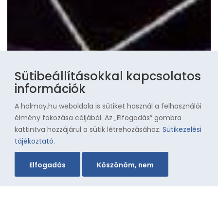
Sütibeállításokkal kapcsolatos
információk
A halmay.hu weboldala is sütiket használ a felhasználói
élmény fokozása céljából. Az „Elfogadás” gombra
kattintva hozzájárul a sütik létrehozásához.
Sütikezelési
tájékoztató
.
Elfogadás
Köszönöm, nem