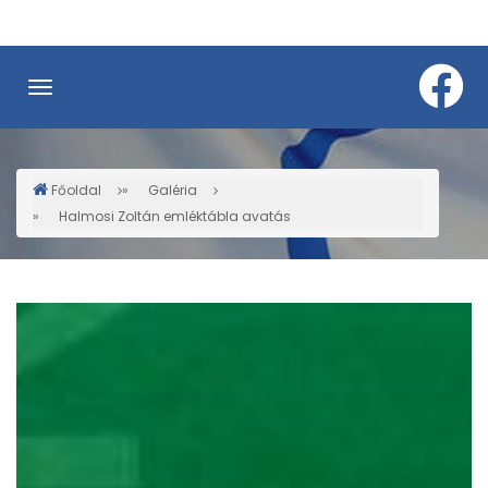
Ugrás
a
tartalomra
Főoldal
Galéria
Morzsa
Halmosi Zoltán emléktábla avatás