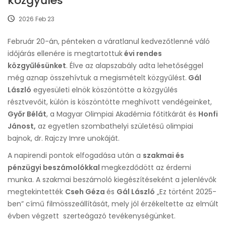
közgyűlés
2026 Feb 23
Február 20-án, pénteken a váratlanul kedvezőtlenné váló
időjárás ellenére is megtartottuk
évi rendes
közgyűlésünket
. Élve az alapszabály adta lehetőséggel
még aznap összehívtuk a megismételt közgyűlést.
Gál
László
egyesületi elnök köszöntötte a közgyűlés
résztvevőit, külön is köszöntötte meghívott vendégeinket,
Győr Bélát
, a Magyar Olimpiai Akadémia főtitkárát és
Honfi
Jánost,
az egyetlen szombathelyi születésű olimpiai
bajnok, dr. Rajczy Imre unokáját.
A napirendi pontok elfogadása után a
szakmai és
pénzügyi beszámolókkal
megkezdődött az érdemi
munka. A szakmai beszámoló kiegészítéseként a jelenlévők
megtekintették
Cseh Géza
és
Gál László
„Ez történt 2025-
ben” című filmösszeállítását, mely jól érzékeltette az elmúlt
évben végzett szerteágazó tevékenységünket.