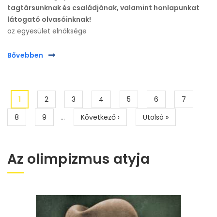
tagtársunknak és családjának, valamint honlapunkat
látogató olvasóinknak!
az egyesület elnöksége
Bővebben
Oldalszámozás
Jelenlegi
1
Page
2
Page
3
Page
4
Page
5
Page
6
Page
7
oldal
Page
8
Page
9
…
Következő
Következő ›
Utolsó
Utolsó »
oldal
oldal
Az olimpizmus atyja