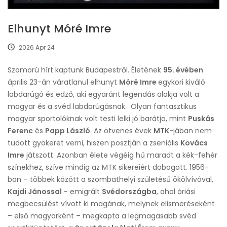
Elhunyt Móré Imre
2026 Apr 24
Szomorú hírt kaptunk Budapestről. Életének
95. évében
április 23-án váratlanul elhunyt
Móré Imre
egykori kiváló
labdarúgó és edző, aki egyaránt legendás alakja volt a
magyar és a svéd labdarúgásnak. Olyan fantasztikus
magyar sportolóknak volt testi lelki jó barátja, mint
Puskás
Ferenc
és
Papp László
. Az ötvenes évek
MTK-
jában nem
tudott gyökeret verni, hiszen posztján a zseniális
Kovács
Imre
játszott. Azonban élete végéig hű maradt a kék-fehér
színekhez, szíve mindig az MTK sikereiért dobogott. 1956-
ban – többek között a szombathelyi születésű ökölvívóval,
Kajdi Jánossal
– emigrált
Svédországba
, ahol óriási
megbecsülést vívott ki magának, melynek elismeréseként
– első magyarként – megkapta a legmagasabb svéd