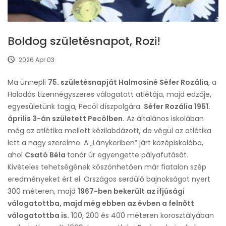
Boldog születésnapot, Rozi!
2026 Apr 03
Ma ünnepli
75. születésnapját Halmosiné Séfer Rozália
, a
Haladás tizennégyszeres válogatott atlétája, majd edzője,
egyesületünk tagja, Pecöl díszpolgára.
Séfer Rozália 1951.
április 3-án született Pecölben.
Az általános iskolában
még az atlétika mellett kézilabdázott, de végül az atlétika
lett a nagy szerelme. A „Lánykeriben” járt középiskolába,
ahol
Csató Béla
tanár úr egyengette pályafutását.
Kivételes tehetségének köszönhetően már fiatalon szép
eredményeket ért el. Országos serdülő bajnokságot nyert
300 méteren, majd
1967-ben bekerült az ifjúsági
válogatottba, majd még ebben az évben a felnőtt
válogatottba is.
100, 200 és 400 méteren korosztályában