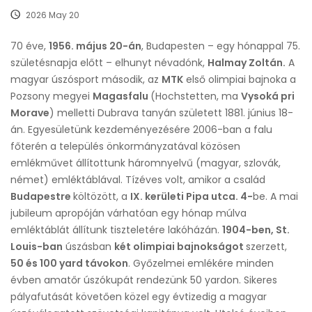
2026 May 20
70 éve,
1956. május 20-án
, Budapesten – egy hónappal 75.
születésnapja előtt – elhunyt névadónk,
Halmay Zoltán.
A
magyar úszósport második, az
MTK
első olimpiai bajnoka a
Pozsony megyei
Magasfalu
(Hochstetten, ma
Vysoká pri
Morave
) melletti Dubrava tanyán született 1881. június 18-
án. Egyesületünk kezdeményezésére 2006-ban a falu
főterén a település önkormányzatával közösen
emlékművet állítottunk háromnyelvű (magyar, szlovák,
német) emléktáblával. Tízéves volt, amikor a család
Budapestre
költözött, a
IX. kerületi Pipa utca. 4-
be. A mai
jubileum apropóján várhatóan egy hónap múlva
emléktáblát állítunk tiszteletére lakóházán.
1904-ben, St.
Louis-ban
úszásban
két olimpiai bajnokságot
szerzett,
50 és 100 yard távokon
. Győzelmei emlékére minden
évben amatőr úszókupát rendezünk 50 yardon. Sikeres
pályafutását követően közel egy évtizedig a magyar