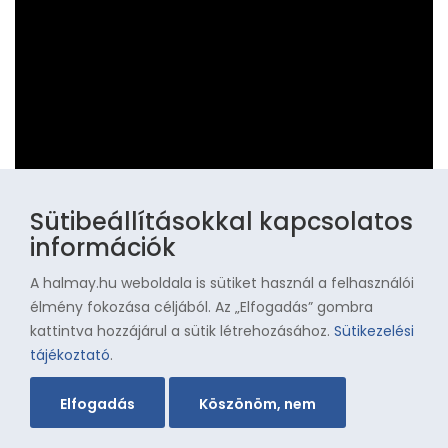
Sütibeállításokkal kapcsolatos
információk
A halmay.hu weboldala is sütiket használ a felhasználói
élmény fokozása céljából. Az „Elfogadás” gombra
Szarka Zoltán portré
kattintva hozzájárul a sütik létrehozásához.
Sütikezelési
tájékoztató
.
Elfogadás
Köszönöm, nem