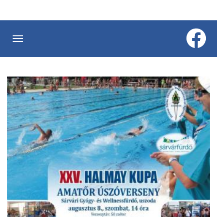
Ugrás
a
tartalomra