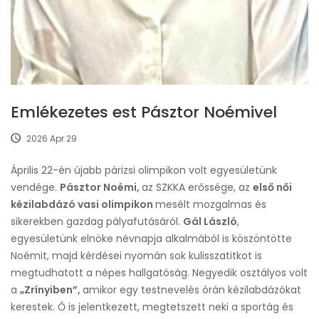
Emlékezetes est Pásztor Noémivel
2026 Apr 29
Április 22-én újabb párizsi olimpikon volt egyesületünk
vendége.
Pásztor Noémi,
az SZKKA erőssége, az
első női
kézilabdázó vasi olimpikon
mesélt mozgalmas és
sikerekben gazdag pályafutásáról.
Gál László
,
egyesületünk elnöke névnapja alkalmából is köszöntötte
Noémit, majd kérdései nyomán sok kulisszatitkot is
megtudhatott a népes hallgatóság. Negyedik osztályos volt
a
„Zrínyiben”,
amikor egy testnevelés órán kézilabdázókat
kerestek. Ő is jelentkezett, megtetszett neki a sportág és