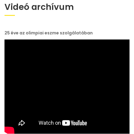
Videó archívum
25 éve az olimpiai eszme szolgálatában