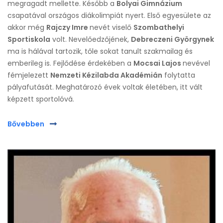
megragadt mellette. Később a
Bolyai Gimnázium
csapatával országos diákolimpiát nyert. Első egyesülete az
akkor még
Rajczy Imre
nevét viselő
Szombathelyi
Sportiskola
volt. Nevelőedzőjének,
Debreczeni Györgynek
ma is hálával tartozik, tőle sokat tanult szakmailag és
emberileg is. Fejlődése érdekében a
Mocsai Lajos
nevével
fémjelezett
Nemzeti Kézilabda Akadémián
folytatta
pályafutását. Meghatározó évek voltak életében, itt vált
képzett sportolóvá.
Bővebben