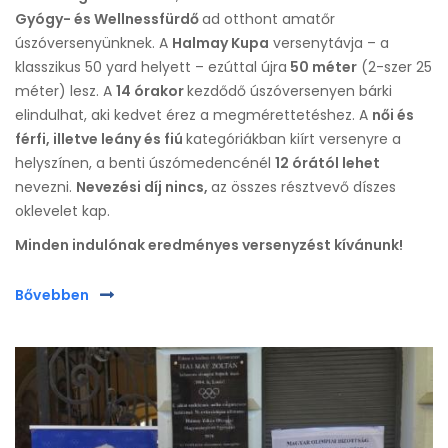
Gyógy- és Wellnessfürdő
ad otthont amatőr
úszóversenyünknek. A
Halmay Kupa
versenytávja – a
klasszikus 50 yard helyett – ezúttal újra
50 méter
(2-szer 25
méter) lesz. A
14 órakor
kezdődő úszóversenyen bárki
elindulhat, aki kedvet érez a megmérettetéshez. A
női és
férfi, illetve leány és fiú
kategóriákban kiírt versenyre a
helyszínen, a benti úszómedencénél
12 órától lehet
nevezni.
Nevezési díj nincs,
az összes résztvevő díszes
oklevelet kap.
Minden indulónak eredményes versenyzést kívánunk!
Bővebben