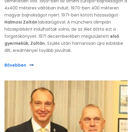
verhetetlen volt. 1969-ben az athéni Európa-bajnokságon a
4x400 méteres váltóban indult. 1970-ben 400 méteren
magyar bajnokságot nyert. 1971-ben kötött házasságot
Halmosi Zoltán
labdarúgóval. A müncheni olimpián
házaspárként indulhattak volna, de az élet átírta ezt a
forgatókönyvet. 1971 decemberében megszületett
első
gyermekük, Zoltán.
Szülés után hamarosan újra edzésbe
állt, eredményei tovább javultak.
Bővebben