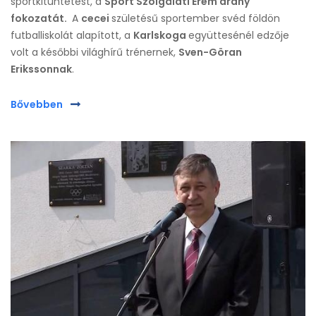
sportkitüntetést, a
Sport Szolgálati Érem arany
fokozatát.
A
cecei
születésű sportember svéd földön
futballiskolát alapított, a
Karlskoga
együttesénél edzője
volt a későbbi világhírű trénernek,
Sven-Göran
Erikssonnak
.
Bővebben