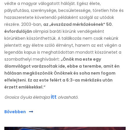
védte a magyar válogatott hálóját. Egész élete,
pályafutása, szerénysége, becsületessége, töretlen hite és
hazaszeretete követendő példaként szolgál az utódok
részére. 2003-ban,
az „évszázad mérkőzésének” 50.
évfordulóján
olimpiai baráti körünk vendégeként
körünkben köszönthettük. A találkozás nem csak nekünk
jelentett egy életre szóló élményt, hanem az est végén a
legendás kapus is meghatódottan mondott köszönetet a
szombathelyi meghívásért:
„Önök ma este egy
álomvilágot varázsoltak ide, ebbe a terembe, amit én
hálásan megköszönök Önöknek és soha nem fogom
elfelejteni. Ez az este felért a 6:3-as mérkőzés után
érzett emlékekkel.”
itt
Grosics Gyula életrajza
olvasható.
Bővebben