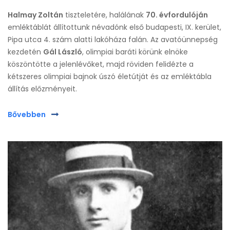
Halmay Zoltán
tiszteletére, halálának
70. évfordulóján
emléktáblát állítottunk névadónk első budapesti, IX. kerület,
Pipa utca 4. szám alatti lakóháza falán. Az avatóünnepség
kezdetén
Gál László
, olimpiai baráti körünk elnöke
köszöntötte a jelenlévőket, majd röviden felidézte a
kétszeres olimpiai bajnok úszó életútját és az emléktábla
állítás előzményeit.
Bővebben