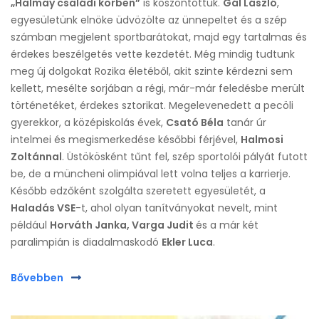
„Halmay családi körben”
is köszöntöttük.
Gál László
,
egyesületünk elnöke üdvözölte az ünnepeltet és a szép
számban megjelent sportbarátokat, majd egy tartalmas és
érdekes beszélgetés vette kezdetét. Még mindig tudtunk
meg új dolgokat Rozika életéből, akit szinte kérdezni sem
kellett, mesélte sorjában a régi, már-már feledésbe merült
történetéket, érdekes sztorikat. Megelevenedett a pecöli
gyerekkor, a középiskolás évek,
Csató Béla
tanár úr
intelmei és megismerkedése későbbi férjével,
Halmosi
Zoltánnal
. Üstökösként tűnt fel, szép sportolói pályát futott
be, de a müncheni olimpiával lett volna teljes a karrierje.
Később edzőként szolgálta szeretett egyesületét, a
Haladás VSE
-t, ahol olyan tanítványokat nevelt, mint
például
Horváth Janka, Varga Judit
és a már két
paralimpián is diadalmaskodó
Ekler Luca
.
Bővebben