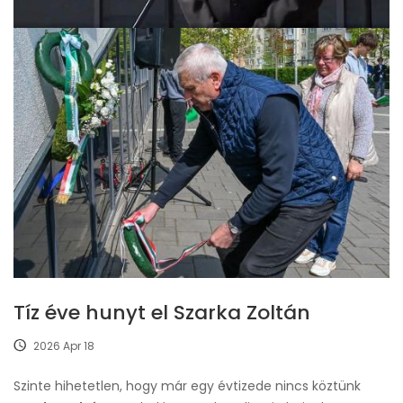
Tíz éve hunyt el Szarka Zoltán
2026 Apr 18
Szinte hihetetlen, hogy már egy évtizede nincs köztünk