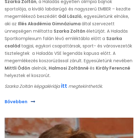
Szarka Zoltán
, a Haladás egyetlen olimpia bajnok
sportolója, a kiváló labdarúgó és nagyszerű EMBER – kezdte
megemlékező beszédét
Gál László
, egyesületünk elnöke,
aki az
Illés Akadémia Gimnáziuma
által szervezett
ünnepségen méltatta
Szarka Zoltán
életútját. A Haladás
Sportkomplexum falán lévő emléktábla előtt a
Szarka
család
tagjai, egykori csapattársak, sport- és városvezetők
tisztelegtek a Haladás VSE legendás kapusa előtt. A
megemlékezés koszorúzással zárult. Egyesületünk nevében
Mittli Ödön
alelnök,
Halmosi Zoltánné
és
Király Ferencné
helyeztek el koszorút.
itt
Szarka Zoltán képgalériája
megtekinthetők.
Bővebben