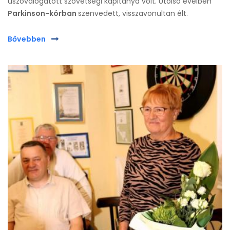
úszóválogatott szövetségi kapitánya volt. Utolsó éveiben
Parkinson-kórban
szenvedett, visszavonultan élt.
Bővebben