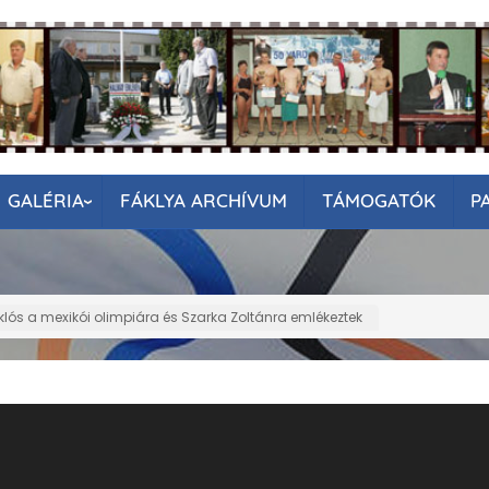
GALÉRIA
FÁKLYA ARCHÍVUM
TÁMOGATÓK
P
iklós a mexikói olimpiára és Szarka Zoltánra emlékeztek