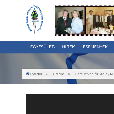
Ugrás
a
tartalomra
EGYESÜLET
HÍREK
ESEMÉNYEK
Főoldal
Galéria
Básti István és Szalay M
Morzsa