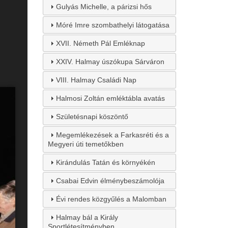
Gulyás Michelle, a párizsi hős
Móré Imre szombathelyi látogatása
XVII. Németh Pál Emléknap
XXIV. Halmay úszókupa Sárváron
VIII. Halmay Családi Nap
Halmosi Zoltán emléktábla avatás
Születésnapi köszöntő
Megemlékezések a Farkasréti és a
Megyeri úti temetőkben
Kirándulás Tatán és környékén
Csabai Edvin élménybeszámolója
Évi rendes közgyűlés a Malomban
Halmay bál a Király
Sportlétesítményben