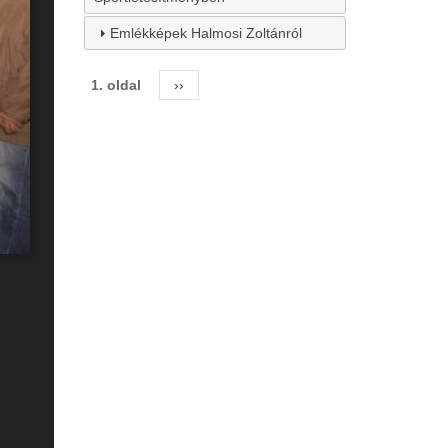
Emlékképek Halmosi Zoltánról
1. oldal
Következő
››
Oldalszámozás
oldal