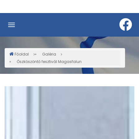
Ugrás
a
tartalomra
Főoldal
Galéria
Morzsa
Őszköszöntő fesztivál Magasfalun