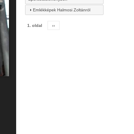
Emlékképek Halmosi Zoltánról
1. oldal
Következő
››
Oldalszámozás
oldal