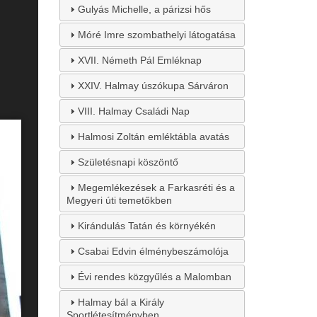
Gulyás Michelle, a párizsi hős
Móré Imre szombathelyi látogatása
XVII. Németh Pál Emléknap
XXIV. Halmay úszókupa Sárváron
VIII. Halmay Családi Nap
Halmosi Zoltán emléktábla avatás
Születésnapi köszöntő
Megemlékezések a Farkasréti és a
Megyeri úti temetőkben
Kirándulás Tatán és környékén
Csabai Edvin élménybeszámolója
Évi rendes közgyűlés a Malomban
Halmay bál a Király
Sportlétesítményben