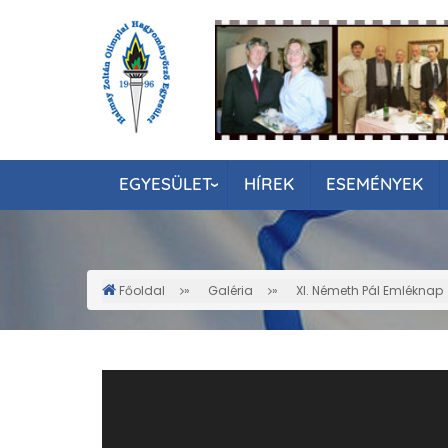
Ugrás
a
tartalomra
EGYESÜLET
HÍREK
ESEMÉNYEK
Főoldal
Galéria
XI. Németh Pál Emléknap
Morzsa