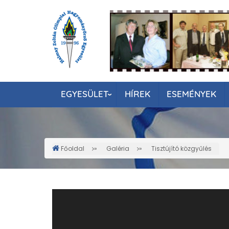
Ugrás
a
tartalomra
EGYESÜLET
HÍREK
ESEMÉNYEK
Főoldal
Galéria
Tisztújító közgyűlés
Morzsa