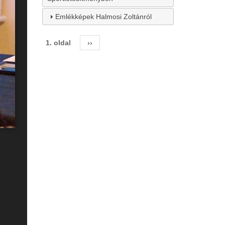
Emlékképek Halmosi Zoltánról
1. oldal
Következő
››
Oldalszámozás
oldal