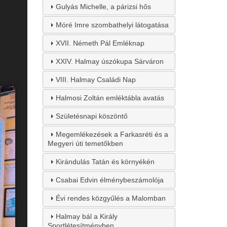
Gulyás Michelle, a párizsi hős
Móré Imre szombathelyi látogatása
XVII. Németh Pál Emléknap
XXIV. Halmay úszókupa Sárváron
VIII. Halmay Családi Nap
Halmosi Zoltán emléktábla avatás
Születésnapi köszöntő
Megemlékezések a Farkasréti és a
Megyeri úti temetőkben
Kirándulás Tatán és környékén
Csabai Edvin élménybeszámolója
Évi rendes közgyűlés a Malomban
Halmay bál a Király
Sportlétesítményben