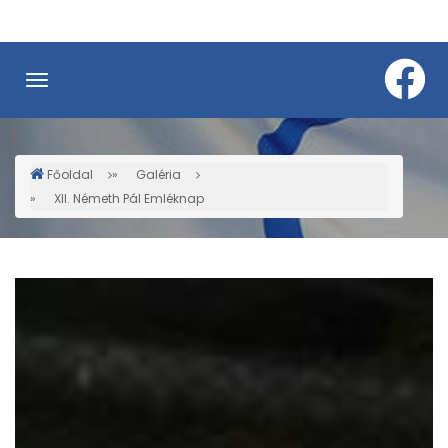
Ugrás
a
tartalomra
Főoldal
Galéria
Morzsa
XII. Németh Pál Emléknap