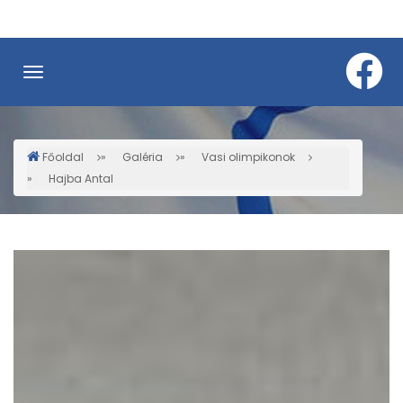
Ugrás
a
tartalomra
Főoldal
Galéria
Vasi olimpikonok
Morzsa
Hajba Antal