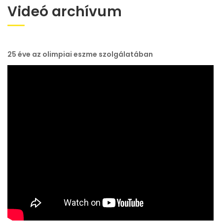
Videó archívum
25 éve az olimpiai eszme szolgálatában