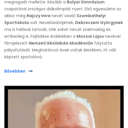
megragadt mellette. Később a
Bolyai Gimnázium
csapatával országos diákolimpiát nyert. Első egyesülete az
akkor még
Rajczy Imre
nevét viselő
Szombathelyi
Sportiskola
volt. Nevelőedzőjének,
Debreczeni Györgynek
ma is hálával tartozik, tőle sokat tanult szakmailag és
emberileg is. Fejlődése érdekében a
Mocsai Lajos
nevével
fémjelezett
Nemzeti Kézilabda Akadémián
folytatta
pályafutását. Meghatározó évek voltak életében, itt vált
képzett sportolóvá.
Bővebben