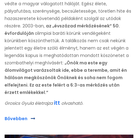
védte a magyar válogatott hálóját. Egész élete,
pályafutása, szerénysége, becsületessége, töretlen hite és
hazaszeretete követendő példaként szolgál az utódok
részére. 2003-ban,
az „évszázad mérkőzésének” 50.
évfordulóján
olimpiai baráti körünk vendégeként
körünkben köszönthettük. A találkozás nem csak nekünk
jelentett egy életre szóló élményt, hanem az est végén a
legendás kapus is meghatódottan mondott köszönetet a
szombathelyi meghívásért:
„Önök ma este egy
álomvilágot varázsoltak ide, ebbe a terembe, amit én
hálásan megköszönök Önöknek és soha nem fogom
elfelejteni. Ez az este felért a 6:3-as mérkőzés után
érzett emlékekkel.”
itt
Grosics Gyula életrajza
olvasható.
Bővebben