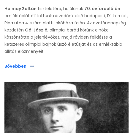
Halmay Zoltán
tiszteletére, halálának
70. évfordulóján
emléktáblát állítottunk névadónk első budapesti, IX. kerület,
Pipa utca 4. szám alatti lakóháza falán. Az avatóünnepség
kezdetén
Gál László
, olimpiai baráti körünk elnöke
köszöntötte a jelenlévőket, majd röviden felidézte a
kétszeres olimpiai bajnok úszó életútját és az emléktábla
állítás előzményeit.
Bővebben