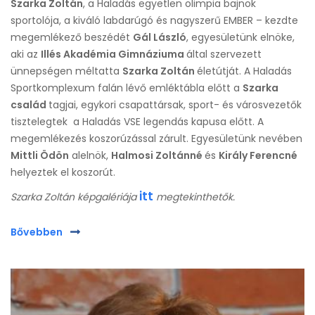
Szarka Zoltán
, a Haladás egyetlen olimpia bajnok
sportolója, a kiváló labdarúgó és nagyszerű EMBER – kezdte
megemlékező beszédét
Gál László
, egyesületünk elnöke,
aki az
Illés Akadémia Gimnáziuma
által szervezett
ünnepségen méltatta
Szarka Zoltán
életútját. A Haladás
Sportkomplexum falán lévő emléktábla előtt a
Szarka
család
tagjai, egykori csapattársak, sport- és városvezetők
tisztelegtek a Haladás VSE legendás kapusa előtt. A
megemlékezés koszorúzással zárult. Egyesületünk nevében
Mittli Ödön
alelnök,
Halmosi Zoltánné
és
Király Ferencné
helyeztek el koszorút.
itt
Szarka Zoltán képgalériája
megtekinthetők.
Bővebben