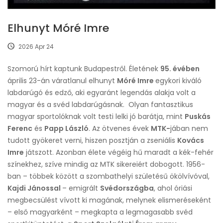
Elhunyt Móré Imre
2026 Apr 24
Szomorú hírt kaptunk Budapestről. Életének
95. évében
április 23-án váratlanul elhunyt
Móré Imre
egykori kiváló
labdarúgó és edző, aki egyaránt legendás alakja volt a
magyar és a svéd labdarúgásnak. Olyan fantasztikus
magyar sportolóknak volt testi lelki jó barátja, mint
Puskás
Ferenc
és
Papp László
. Az ötvenes évek
MTK-
jában nem
tudott gyökeret verni, hiszen posztján a zseniális
Kovács
Imre
játszott. Azonban élete végéig hű maradt a kék-fehér
színekhez, szíve mindig az MTK sikereiért dobogott. 1956-
ban – többek között a szombathelyi születésű ökölvívóval,
Kajdi Jánossal
– emigrált
Svédországba
, ahol óriási
megbecsülést vívott ki magának, melynek elismeréseként
– első magyarként – megkapta a legmagasabb svéd