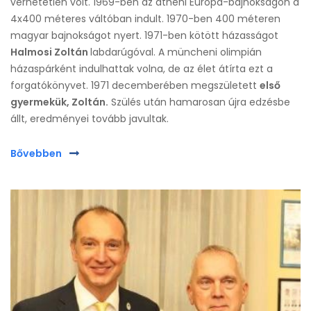
verhetetlen volt. 1969-ben az athéni Európa-bajnokságon a
4x400 méteres váltóban indult. 1970-ben 400 méteren
magyar bajnokságot nyert. 1971-ben kötött házasságot
Halmosi Zoltán
labdarúgóval. A müncheni olimpián
házaspárként indulhattak volna, de az élet átírta ezt a
forgatókönyvet. 1971 decemberében megszületett
első
gyermekük, Zoltán.
Szülés után hamarosan újra edzésbe
állt, eredményei tovább javultak.
Bővebben