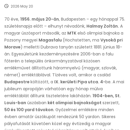
2026 May 20
70 éve,
1956. május 20-án
, Budapesten – egy hónappal 75.
születésnapja előtt – elhunyt névadónk,
Halmay Zoltán.
A
magyar úszósport második, az
MTK
első olimpiai bajnoka a
Pozsony megyei
Magasfalu
(Hochstetten, ma
Vysoká pri
Morave
) melletti Dubrava tanyán született 1881. június 18-
án. Egyesületünk kezdeményezésére 2006-ban a falu
főterén a település önkormányzatával közösen
emlékművet állítottunk háromnyelvű (magyar, szlovák,
német) emléktáblával. Tízéves volt, amikor a család
Budapestre
költözött, a
IX. kerületi Pipa utca. 4-
be. A mai
jubileum apropóján várhatóan egy hónap múlva
emléktáblát állítunk tiszteletére lakóházán.
1904-ben, St.
Louis-ban
úszásban
két olimpiai bajnokságot
szerzett,
50 és 100 yard távokon
. Győzelmei emlékére minden
évben amatőr úszókupát rendezünk 50 yardon. Sikeres
pályafutását követően közel egy évtizedig a magyar