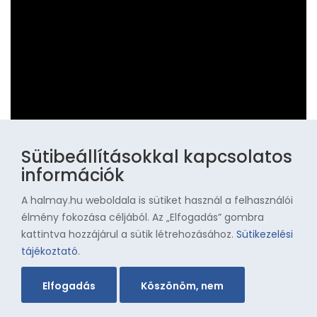
Sütibeállításokkal kapcsolatos
információk
A halmay.hu weboldala is sütiket használ a felhasználói
élmény fokozása céljából. Az „Elfogadás” gombra
Szarka Zoltán portré
kattintva hozzájárul a sütik létrehozásához.
Sütikezelési
tájékoztató
.
Elfogadás
Köszönöm, nem