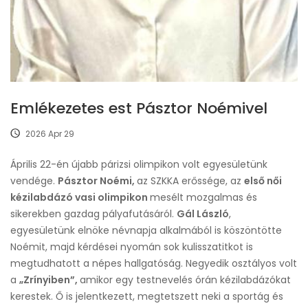
Emlékezetes est Pásztor Noémivel
2026 Apr 29
Április 22-én újabb párizsi olimpikon volt egyesületünk
vendége.
Pásztor Noémi,
az SZKKA erőssége, az
első női
kézilabdázó vasi olimpikon
mesélt mozgalmas és
sikerekben gazdag pályafutásáról.
Gál László
,
egyesületünk elnöke névnapja alkalmából is köszöntötte
Noémit, majd kérdései nyomán sok kulisszatitkot is
megtudhatott a népes hallgatóság. Negyedik osztályos volt
a
„Zrínyiben”,
amikor egy testnevelés órán kézilabdázókat
kerestek. Ő is jelentkezett, megtetszett neki a sportág és