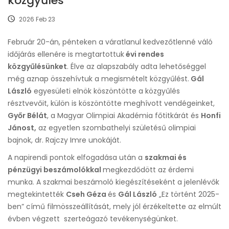
közgyűlés
2026 Feb 23
Február 20-án, pénteken a váratlanul kedvezőtlenné váló
időjárás ellenére is megtartottuk
évi rendes
közgyűlésünket
. Élve az alapszabály adta lehetőséggel
még aznap összehívtuk a megismételt közgyűlést.
Gál
László
egyesületi elnök köszöntötte a közgyűlés
résztvevőit, külön is köszöntötte meghívott vendégeinket,
Győr Bélát
, a Magyar Olimpiai Akadémia főtitkárát és
Honfi
Jánost,
az egyetlen szombathelyi születésű olimpiai
bajnok, dr. Rajczy Imre unokáját.
A napirendi pontok elfogadása után a
szakmai és
pénzügyi beszámolókkal
megkezdődött az érdemi
munka. A szakmai beszámoló kiegészítéseként a jelenlévők
megtekintették
Cseh Géza
és
Gál László
„Ez történt 2025-
ben” című filmösszeállítását, mely jól érzékeltette az elmúlt
évben végzett szerteágazó tevékenységünket.