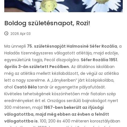
Boldog születésnapot, Rozi!
2026 Apr 03
Ma ünnepli
75. születésnapját Halmosiné Séfer Rozália
, a
Haladás tizennégyszeres válogatott atlétája, majd edzője,
egyesületünk tagja, Pecöl díszpolgára.
Séfer Rozália 1951.
április 3-án született Pecölben.
Az általános iskolában
még az atlétika mellett kézilabdázott, de végül az atlétika
lett a nagy szerelme. A „Lánykeriben” járt középiskolába,
ahol
Csató Béla
tanár úr egyengette pályafutását.
Kivételes tehetségének köszönhetően már fiatalon szép
eredményeket ért el. Országos serdülő bajnokságot nyert
300 méteren, majd
1967-ben bekerült az ifjúsági
válogatottba, majd még ebben az évben a felnőtt
válogatottba is.
100, 200 és 400 méteren korosztályában