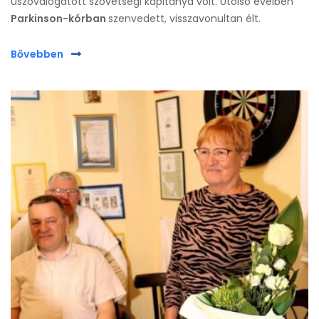
úszóválogatott szövetségi kapitánya volt. Utolsó éveiben
Parkinson-kórban
szenvedett, visszavonultan élt.
Bővebben