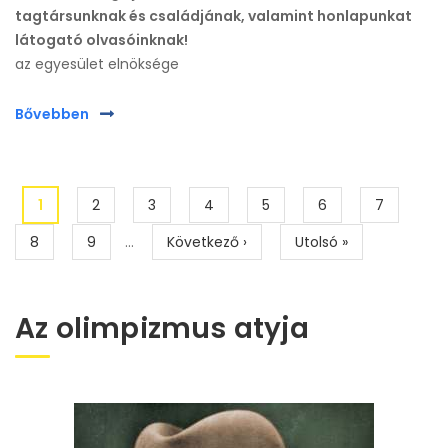
tagtársunknak és családjának, valamint honlapunkat
látogató olvasóinknak!
az egyesület elnöksége
Bővebben
Oldalszámozás
Jelenlegi
1
Page
2
Page
3
Page
4
Page
5
Page
6
Page
7
oldal
Page
8
Page
9
…
Következő
Következő ›
Utolsó
Utolsó »
oldal
oldal
Az olimpizmus atyja