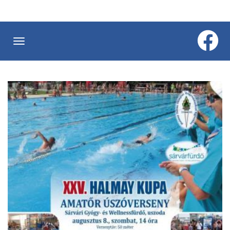
Ugrás
a
tartalomra