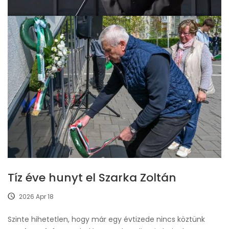
Tíz éve hunyt el Szarka Zoltán
2026 Apr 18
Szinte hihetetlen, hogy már egy évtizede nincs köztünk