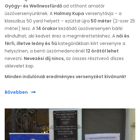
Gyógy- és Wellnessfürdő
ad otthont amatőr
úszóversenyünknek. A
Halmay Kupa
versenytávja – a
klasszikus 50 yard helyett – ezúttal újra
50 méter
(2-szer 25
méter) lesz. A
14 órakor
kezdődő úszóversenyen bárki
elindulhat, aki kedvet érez a megmérettetéshez. A
női és
férfi, illetve leány és fiú
kategóriákban kiírt versenyre a
helyszínen, a benti úszómedencénél
12 órától lehet
nevezni.
Nevezési díj nincs,
az összes résztvevő díszes
oklevelet kap.
Minden indulónak eredményes versenyzést kívánunk!
Bővebben