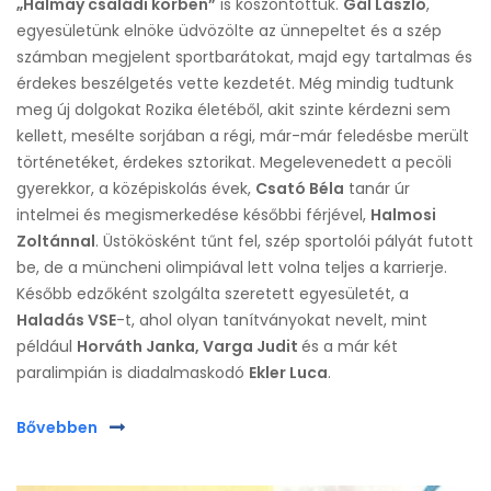
„Halmay családi körben”
is köszöntöttük.
Gál László
,
egyesületünk elnöke üdvözölte az ünnepeltet és a szép
számban megjelent sportbarátokat, majd egy tartalmas és
érdekes beszélgetés vette kezdetét. Még mindig tudtunk
meg új dolgokat Rozika életéből, akit szinte kérdezni sem
kellett, mesélte sorjában a régi, már-már feledésbe merült
történetéket, érdekes sztorikat. Megelevenedett a pecöli
gyerekkor, a középiskolás évek,
Csató Béla
tanár úr
intelmei és megismerkedése későbbi férjével,
Halmosi
Zoltánnal
. Üstökösként tűnt fel, szép sportolói pályát futott
be, de a müncheni olimpiával lett volna teljes a karrierje.
Később edzőként szolgálta szeretett egyesületét, a
Haladás VSE
-t, ahol olyan tanítványokat nevelt, mint
például
Horváth Janka, Varga Judit
és a már két
paralimpián is diadalmaskodó
Ekler Luca
.
Bővebben